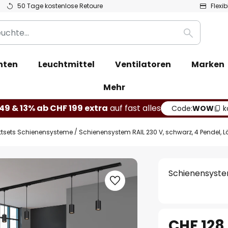
50 Tage kostenlose Retoure
Flexi
Suche
hten
Leuchtmittel
Ventilatoren
Marken
Mehr
49 & 13% ab CHF 199 extra
auf fast alles
Code:
WOW
k
tsets Schienensysteme
Schienensystem RAIL 230 V, schwarz, 4 Pendel, L
Schienensystem
CHF 128