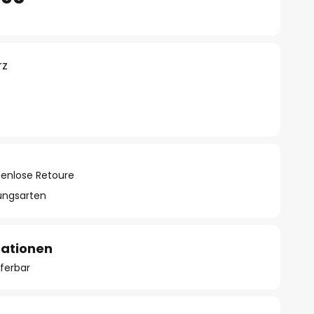
rz
tenlose Retoure
lungsarten
mationen
eferbar