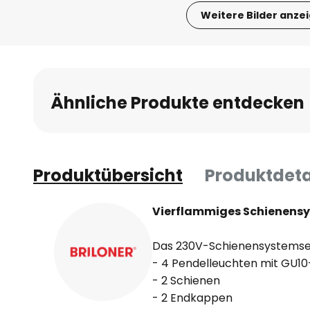
Weitere Bilder anze
Zum
Anfang
der
Bildgalerie
Ähnliche Produkte entdecken
springen
Produktübersicht
Produktdeta
Vierflammiges Schienensy
Das 230V-Schienensystemset
- 4 Pendelleuchten mit GU1
- 2 Schienen
- 2 Endkappen