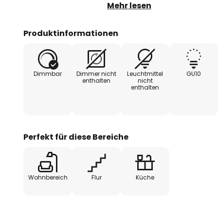
- 1 Einspeiser
Mehr lesen
- 2 gerade Verbinder
Produktinformationen
Dimmbar
Dimmer nicht
Leuchtmittel
GU10
enthalten
nicht
enthalten
Perfekt für diese Bereiche
Wohnbereich
Flur
Küche