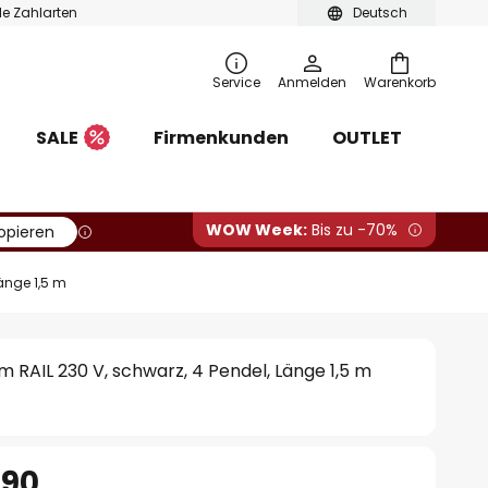
ble Zahlarten
Deutsch
Service
Anmelden
Warenkorb
SALE
Firmenkunden
OUTLET
WOW Week:
Bis zu -70%
opieren
änge 1,5 m
 RAIL 230 V, schwarz, 4 Pendel, Länge 1,5 m
.90