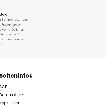
teller.
em Sortiment Lampen
 Produktpreis-
te von möglichen
fehlungen. Eine
 oder über unser
ung
.
Seiteninfos
AGB
Datenschutz
Impressum