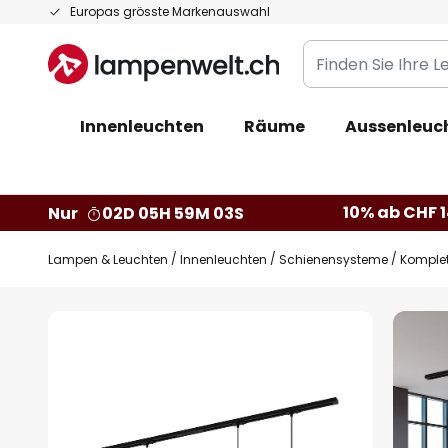
Zum
Europas grösste Markenauswahl
Inhalt
Finden
springen
Sie
Ihre
Innenleuchten
Räume
Aussenleuc
Leuchte...
10% ab CHF 1
Nur
02D 05H 59M 02S
Lampen & Leuchten
Innenleuchten
Schienensysteme
Komplet
Zum
Ende
der
Bildgalerie
springen