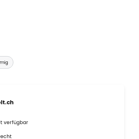
mmig
t.ch
ort verfügbar
recht