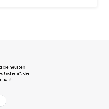
d die neusten
Gutschein*
, den
önnen!