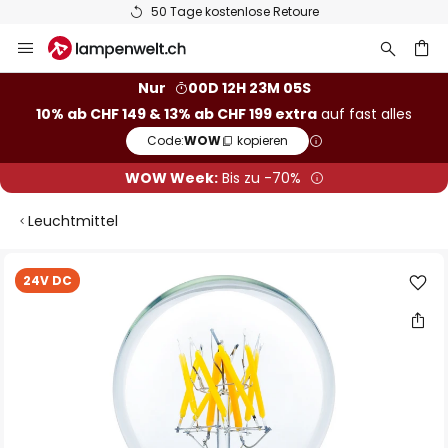
50 Tage kostenlose Retoure
Zum
Inhalt
springen
Nur
00D 12H 23M 05S
10% ab CHF 149 & 13% ab CHF 199 extra
auf fast alles
he
Code:
WOW
kopieren
WOW Week:
Bis zu -70%
Leuchtmittel
Zum
24V DC
Ende
der
Bildgalerie
springen