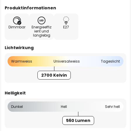
Produktinformationen
Dimmbar
Energieeffiz
E27
ient und
langlebig
Lichtwirkung
Warmweiss
Universalweiss
Tageslicht
2700 Kelvin
Helligkeit
Dunkel
Hell
Sehr hell
560 Lumen