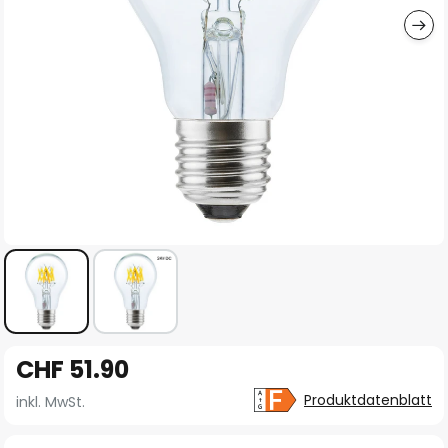
Zum
CHF 51.90
Anfang
der
Produktdatenblatt
inkl. MwSt.
Bildgalerie