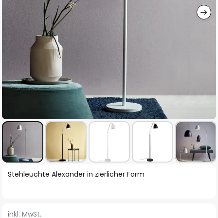
Zum
Stehleuchte Alexander in zierlicher Form
Anfang
der
Bildgalerie
inkl. MwSt.