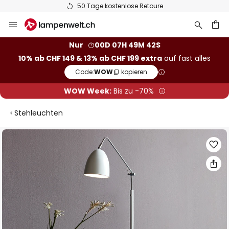
50 Tage kostenlose Retoure
Zum
Inhalt
springen
Nur
00D 07H 49M 41S
10% ab CHF 149 & 13% ab CHF 199 extra
auf fast alles
he
Code:
WOW
kopieren
WOW Week:
Bis zu -70%
Stehleuchten
Zum
Ende
der
Bildgalerie
springen