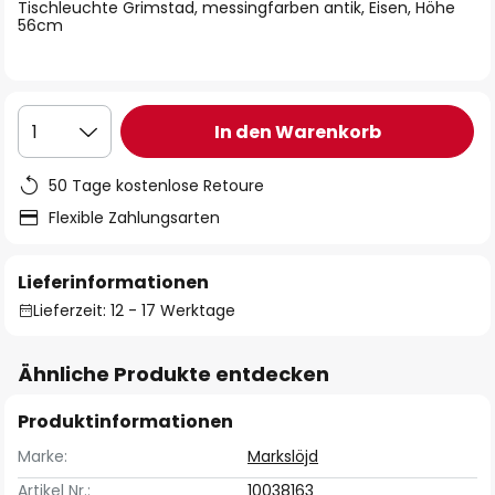
springen
Tischleuchte Grimstad, messingfarben antik, Eisen, Höhe
56cm
In den Warenkorb
1
50 Tage kostenlose Retoure
Flexible Zahlungsarten
Lieferinformationen
Lieferzeit: 12 - 17 Werktage
Ähnliche Produkte entdecken
Produktinformationen
Marke:
Markslöjd
Artikel Nr.:
10038163