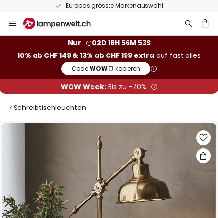
Europas grösste Markenauswahl
Zum
Inhalt
springen
Nur
02D 18H 56M 52S
10% ab CHF 149 & 13% ab CHF 199 extra
auf fast alles
he
Code:
WOW
kopieren
WOW Week:
Bis zu -70%
Schreibtischleuchten
Zum
Ende
der
Bildgalerie
springen