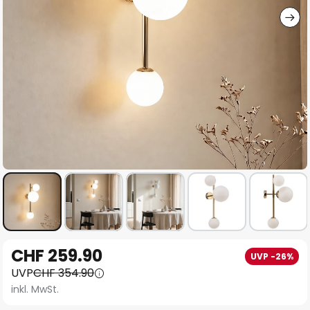
Zum
CHF 259.90
UVP -26%
Anfang
UVP
CHF 354.90
der
inkl. MwSt.
Bildgalerie