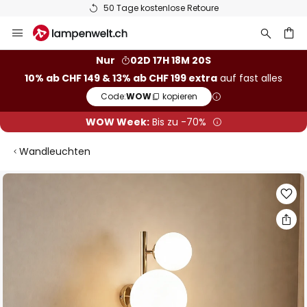
50 Tage kostenlose Retoure
Zum
Inhalt
springen
Nur
02D 17H 18M 19S
10% ab CHF 149 & 13% ab CHF 199 extra
auf fast alles
he
Code:
WOW
kopieren
WOW Week:
Bis zu -70%
Wandleuchten
Zum
Ende
der
Bildgalerie
springen