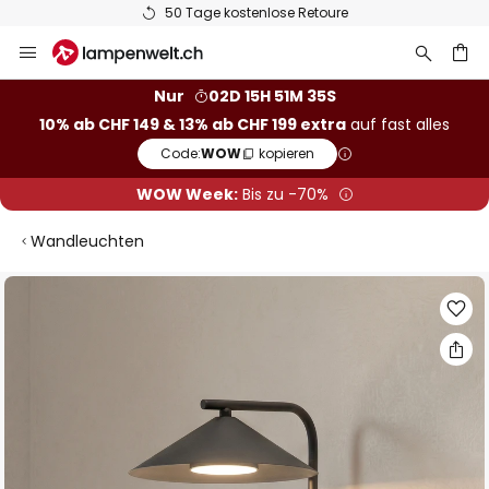
50 Tage kostenlose Retoure
Zum
Inhalt
springen
Nur
02D 15H 51M 34S
10% ab CHF 149 & 13% ab CHF 199 extra
auf fast alles
he
Code:
WOW
kopieren
WOW Week:
Bis zu -70%
Wandleuchten
Zum
Ende
der
Bildgalerie
springen