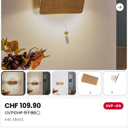
Zum
CHF 109.90
UVP -6%
Anfang
UVP
CHF 117.90
der
inkl. MwSt.
Bildgalerie