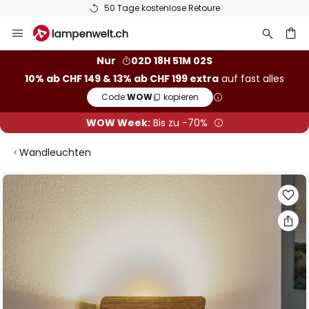
50 Tage kostenlose Retoure
Zum
Inhalt
springen
Nur
02D 18H 51M 01S
10% ab CHF 149 & 13% ab CHF 199 extra
auf fast alles
he
Code:
WOW
kopieren
WOW Week:
Bis zu -70%
Wandleuchten
Zum
Ende
der
Bildgalerie
springen