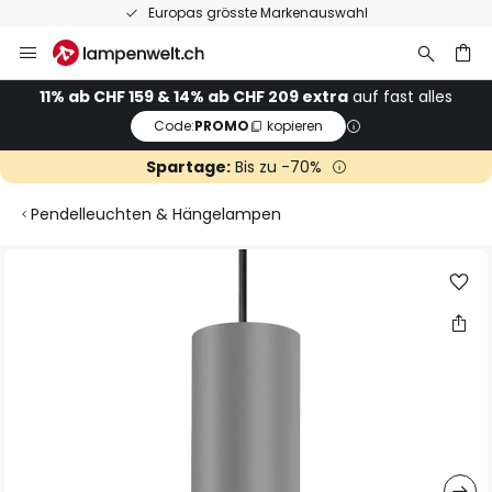
Europas grösste Markenauswahl
Zum
Inhalt
springen
11% ab CHF 159 & 14% ab CHF 209 extra
auf fast alles
Code:
PROMO
kopieren
he
Spartage:
Bis zu -70%
Pendelleuchten & Hängelampen
Zum
Ende
der
Bildgalerie
springen