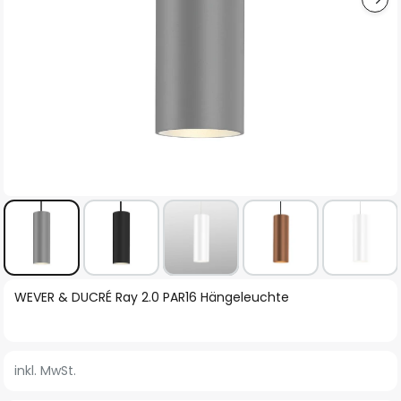
Zum
WEVER & DUCRÉ Ray 2.0 PAR16 Hängeleuchte
Anfang
der
Bildgalerie
inkl. MwSt.
springen