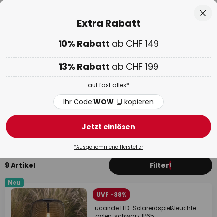
Europas grösste Markenauswahl
Zum
Sch
Extra Rabatt
Inhalt
springen
10% Rabatt
ab CHF 149
Nur
00D 07H 26M 33S
10% ab CHF 149 & 13% ab CHF 199 extra
auf fast alles
he
13% Rabatt
ab CHF 199
Code:
WOW
kopieren
auf fast alles*
WOW Week:
Bis zu -70%
Ihr Code:
WOW
kopieren
Design Solarleuchten
Jetzt einlösen
Solarkugeln
Solarleuchten mit Bewegungsmelder
*Ausgenommene Hersteller
9 Artikel
Filter
1
Neu
UVP -38%
Lucande LED-Solarerdspießleuchte
Faylen, schwarz, IP65