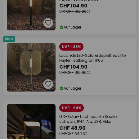
CHF 104.90
UVP
CHF 169.90
Auf Lager
Neu
UVP -38%
Lucande LED-Solarerdspießleuchte
Faylen, salbeigrün, IP65
CHF 104.90
UVP
CHF 169.90
Auf Lager
UVP -24%
LED-Solar-Tischleuchte Saulio,
schwarz, IP44, Alu, USB, Akku
CHF 48.90
UVP
CHF 64.71