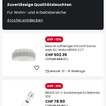
Zuverlässige Qualitätsleuchten
Für Wohn- und Arbeitsbereiche
Arcchio entdecken
UVP -10%
Beacon Luftreiniger mit Licht Sanso
weiß AC-Motor HEPA13 CCT
CHF 502.35
UVP
CHF 558.17
Lieferzeit: 10 - 15 Werktage
UVP -31%
MELIUS UV-C Ersatzlampe für MellonAir
200
CHF 78.90
UVP
CHF 114.80