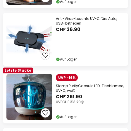
Auf Lager
Anti-Virus-Leuchte UV-C fürs Auto,
USB-betrieben
CHF 36.90
Auf Lager
Letzte Stücke
UVP -16%
Slamp PurityCapsule LED-Tischlampe,
UV-C, weiß
CHF 261.90
UVP
CHF 313.29
Auf Lager