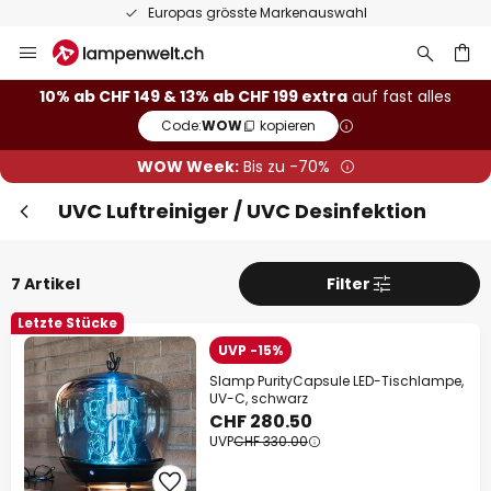
Europas grösste Markenauswahl
Zum
Inhalt
springen
10% ab CHF 149 & 13% ab CHF 199 extra
auf fast alles
Code:
WOW
kopieren
he
WOW Week:
Bis zu -70%
UVC Luftreiniger / UVC Desinfektion
7 Artikel
Filter
Letzte Stücke
UVP -15%
Slamp PurityCapsule LED-Tischlampe,
UV-C, schwarz
CHF 280.50
UVP
CHF 330.00