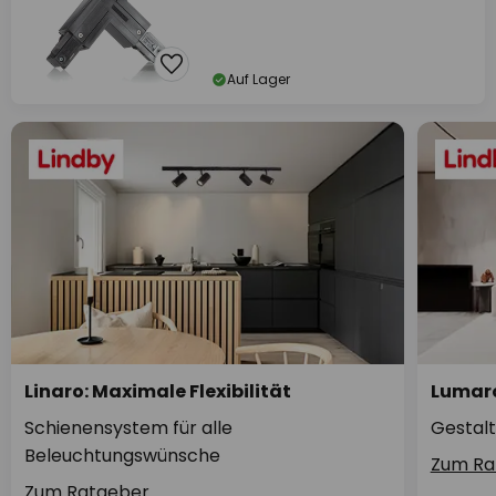
Auf Lager
Linaro: Maximale Flexibilität
Lumaro
Schienensystem für alle
Gestalt
Beleuchtungswünsche
Zum Ra
Zum Ratgeber