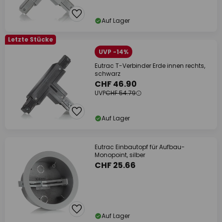
Auf Lager
Letzte Stücke
UVP -14%
Eutrac T-Verbinder Erde innen rechts,
schwarz
CHF 46.90
UVP
CHF 54.79
Auf Lager
Eutrac Einbautopf für Aufbau-
Monopoint, silber
CHF 25.66
Auf Lager