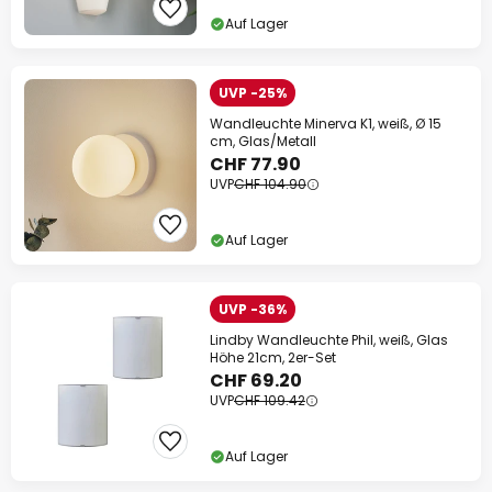
Auf Lager
UVP -25%
Wandleuchte Minerva K1, weiß, Ø 15
cm, Glas/Metall
CHF 77.90
UVP
CHF 104.90
Auf Lager
UVP -36%
Lindby Wandleuchte Phil, weiß, Glas
Höhe 21cm, 2er-Set
CHF 69.20
UVP
CHF 109.42
Auf Lager