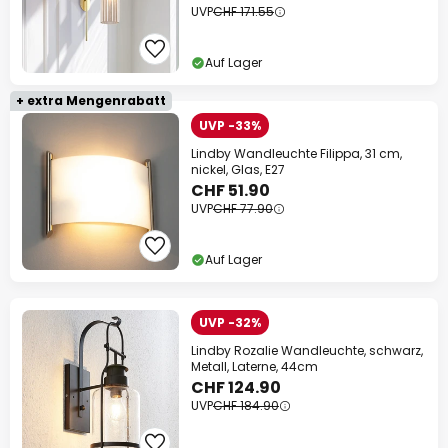
UVP
CHF 171.55
Auf Lager
+ extra Mengenrabatt
UVP -33%
Lindby Wandleuchte Filippa, 31 cm,
nickel, Glas, E27
CHF 51.90
UVP
CHF 77.90
Auf Lager
UVP -32%
Lindby Rozalie Wandleuchte, schwarz,
Metall, Laterne, 44cm
CHF 124.90
UVP
CHF 184.90