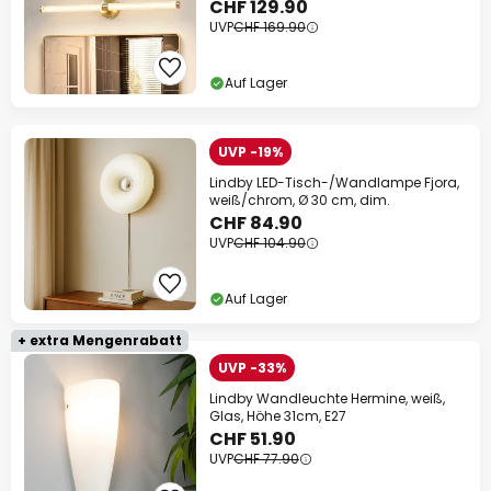
CHF 129.90
UVP
CHF 169.90
Auf Lager
UVP -19%
Lindby LED-Tisch-/Wandlampe Fjora,
weiß/chrom, Ø 30 cm, dim.
CHF 84.90
UVP
CHF 104.90
Auf Lager
+ extra Mengenrabatt
UVP -33%
Lindby Wandleuchte Hermine, weiß,
Glas, Höhe 31cm, E27
CHF 51.90
UVP
CHF 77.90