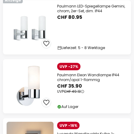
Anzeige
Paulmann LED-Spiegellampe Gemini,
chrom, 2er-Set, dim. IP44
CHF 80.95
Lieferzeit: 5 - 8 Werktage
UVP -27%
Paulmann Eleon Wandlampe IP44
chrom/opal 1-flammig
CHF 35.90
UVP
CHF 49.13
Auf Lager
UVP -16%
Lucande Wandleuchte Kulka, 1-