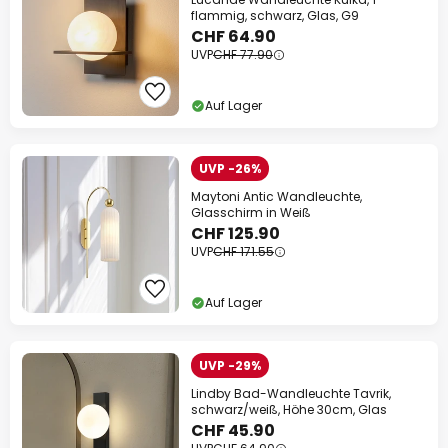
flammig, schwarz, Glas, G9
CHF 64.90
UVP
CHF 77.90
Auf Lager
UVP -26%
Maytoni Antic Wandleuchte,
Glasschirm in Weiß
CHF 125.90
UVP
CHF 171.55
Auf Lager
UVP -29%
Lindby Bad-Wandleuchte Tavrik,
schwarz/weiß, Höhe 30cm, Glas
CHF 45.90