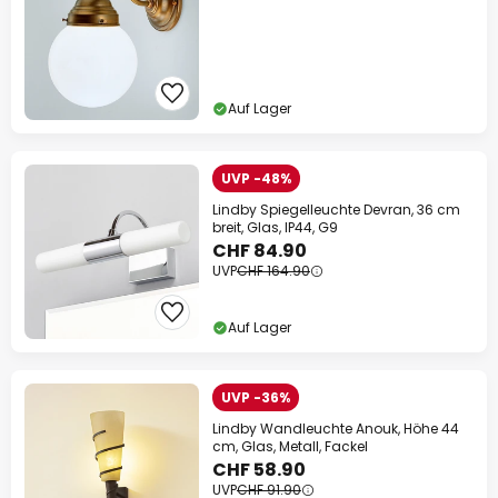
Auf Lager
UVP -48%
Lindby Spiegelleuchte Devran, 36 cm
breit, Glas, IP44, G9
CHF 84.90
UVP
CHF 164.90
Auf Lager
UVP -36%
Lindby Wandleuchte Anouk, Höhe 44
cm, Glas, Metall, Fackel
CHF 58.90
UVP
CHF 91.90