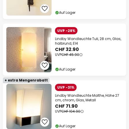
Auf Lager
UVP -28%
Lindby Wandleuchte Tuli, 28 cm, Glas,
halbrund, E14
CHF 32.90
UVP
CHF 45.90
Auf Lager
+ extra Mengenrabatt
UVP -31%
Lindby Wandleuchte Malthe, Höhe 27
cm, chrom, Glas, Metall
CHF 71.90
UVP
CHF 104.90
Auf Lager