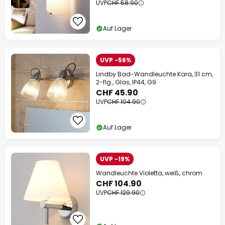
UVP
CHF 58.90
Auf Lager
UVP -56%
Lindby Bad-Wandleuchte Kara, 31 cm,
2-flg., Glas, IP44, G9
CHF 45.90
UVP
CHF 104.90
Auf Lager
UVP -19%
Wandleuchte Violetta, weiß, chrom
CHF 104.90
UVP
CHF 129.90