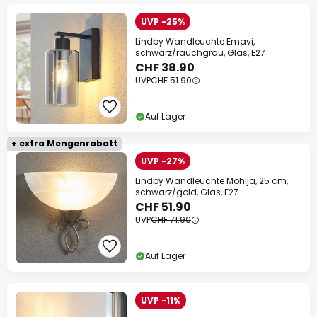
UVP -25%
Lindby Wandleuchte Emavi,
schwarz/rauchgrau, Glas, E27
CHF 38.90
UVP
CHF 51.90
Auf Lager
+ extra Mengenrabatt
UVP -27%
Lindby Wandleuchte Mohija, 25 cm,
schwarz/gold, Glas, E27
CHF 51.90
UVP
CHF 71.90
Auf Lager
UVP -11%