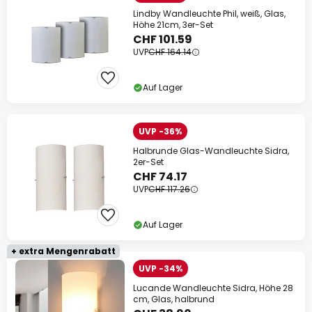
Lindby Wandleuchte Phil, weiß, Glas,
Höhe 21cm, 3er-Set
CHF 101.59
UVP
CHF 164.14
Auf Lager
UVP -36%
Halbrunde Glas-Wandleuchte Sidra,
2er-Set
CHF 74.17
UVP
CHF 117.26
Auf Lager
+ extra Mengenrabatt
UVP -34%
Lucande Wandleuchte Sidra, Höhe 28
cm, Glas, halbrund