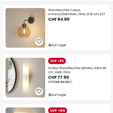
Wandleuchte Cubus,
schwarz/bernstein, Glas, Ø 18 cm, E27
CHF 84.90
Auf Lager
UVP -8%
Lindby Wandleuchte Ophelia, Höhe 39
cm, weiß, Glas
CHF 77.90
UVP
CHF 84.90
Auf Lager
UVP -15%