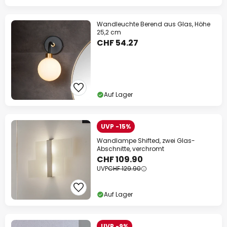
Wandleuchte Berend aus Glas, Höhe
25,2 cm
CHF 54.27
Auf Lager
UVP -15%
Wandlampe Shifted, zwei Glas-
Abschnitte, verchromt
CHF 109.90
UVP
CHF 129.90
Auf Lager
UVP -9%