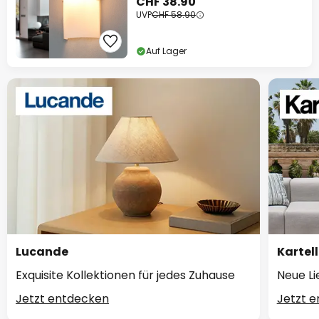
CHF 38.90
UVP
CHF 58.90
Auf Lager
Lucande
Kartell
Exquisite Kollektionen für jedes Zuhause
Neue Li
Jetzt entdecken
Jetzt 