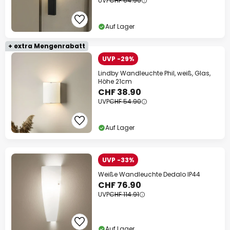
UVP
CHF 64.90
Auf Lager
+ extra Mengenrabatt
UVP -29%
Lindby Wandleuchte Phil, weiß, Glas,
Höhe 21cm
CHF 38.90
UVP
CHF 54.90
Auf Lager
UVP -33%
Weiße Wandleuchte Dedalo IP44
CHF 76.90
UVP
CHF 114.91
Auf Lager