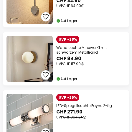
CHF 32.90
UVP
CHF 64.90
Auf Lager
UVP -28%
Wandleuchte Minerva K1 mit
schwarzem Metallrand
CHF 84.90
UVP
CHF 117.90
Auf Lager
UVP -25%
LED-Spiegelleuchte Payne 2-flg.
CHF 271.90
UVP
CHF 364.24