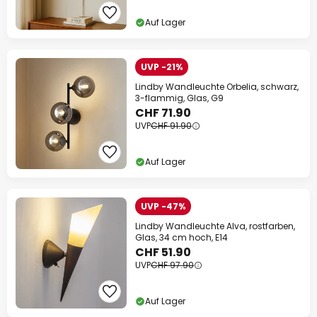
Auf Lager
UVP -21%
Lindby Wandleuchte Orbelia, schwarz,
3-flammig, Glas, G9
CHF 71.90
UVP
CHF 91.90
Auf Lager
UVP -47%
Lindby Wandleuchte Alva, rostfarben,
Glas, 34 cm hoch, E14
CHF 51.90
UVP
CHF 97.90
Auf Lager