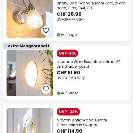
Lindby Bad-Wandleuchte Kara, 21 cm
hoch, Glas, IP44, G9
CHF 28.90
UVP
CHF 77.90
Auf Lager
+ extra Mengenrabatt
UVP -11%
Lucande Wandleuchte Jemima, 24
cm, Glas, elliptisch
CHF 51.90
UVP
CHF 58.90
Auf Lager
UVP -33%
Maytoni Antic Wandleuchte,
Glasschirm in Cognac
CHF 114.90