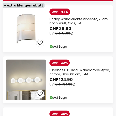
+ extra Mengenrabatt
UVP -44%
Lindby Wandleuchte Vincenzo, 21 cm
hoch, weiß, Glas, E14
CHF 28.90
UVP
CHF 51.90
Auf Lager
UVP -32%
Lucande LED-Bad-Wandlampe Myrra,
chrom, Glas, 60 cm, IP44
CHF 124.90
UVP
CHF 184.90
Auf Lager
UVP -38%