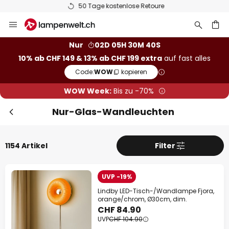
50 Tage kostenlose Retoure
Zum
Sch
Extra Rabatt
Inhalt
springen
10% Rabatt
ab CHF 149
Nur
02D 05H 30M 39S
10% ab CHF 149 & 13% ab CHF 199 extra
auf fast alles
he
13% Rabatt
ab CHF 199
Code:
WOW
kopieren
auf fast alles*
WOW Week:
Bis zu -70%
Ihr Code:
WOW
kopieren
Nur-Glas-Wandleuchten
Jetzt einlösen
1154 Artikel
Filter
*Ausgenommene Hersteller
UVP -19%
Lindby LED-Tisch-/Wandlampe Fjora,
orange/chrom, Ø30cm, dim.
CHF 84.90
UVP
CHF 104.90