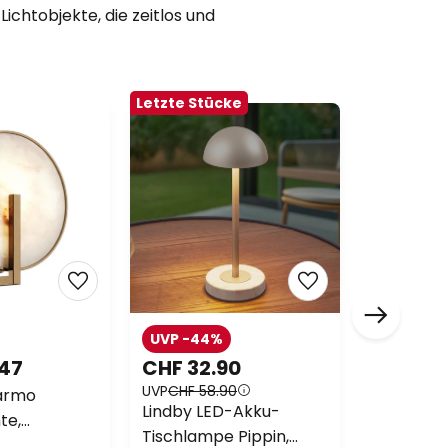
ichtobjekte, die zeitlos und
Letzte Stücke
UVP -44%
UVP -21%
.47
CHF 32.90
CHF 35
UVP
CHF 58.90
UVP
CHF 45
armo
Lindby LED-Akku-
Hängeleuc
te,
Tischlampe Pippin,
Marmorzy
/naturstein,