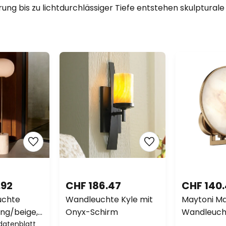
ng bis zu lichtdurchlässiger Tiefe entstehen skulpturale L
.92
CHF 186.47
CHF 140
uchte
Wandleuchte Kyle mit
Maytoni M
ng/beige,
Onyx-Schirm
Wandleuch
50cm, dim.
datenblatt
goldfarben