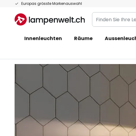
Zum
Europas grösste Markenauswahl
Inhalt
Finden
springen
Sie
Ihre
Innenleuchten
Räume
Aussenleuc
Leuchte...