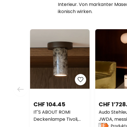
Interieur. Von markanter Maseru
ikonisch wirken.
CHF 104.45
CHF 1’728
IT'S ABOUT ROMI
Audo Stehle
Deckenlampe Tivoli,
JWDA, messi
braun, Höhe 15 cm
Travertin, 1
Produkt