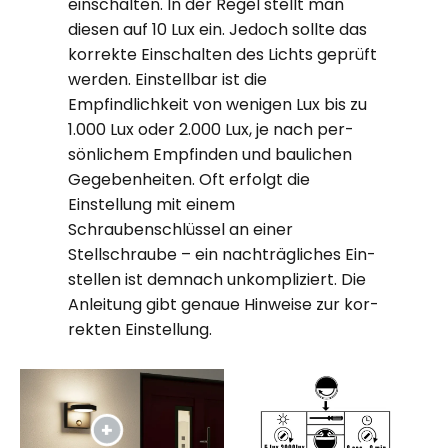
ein­schalten. In der Regel stellt man
diesen auf 10 Lux ein. Je­doch sollte das
korrekte Ein­schalten des Lichts geprüft
werden. Einstellbar ist die
Empfindlichkeit von wenigen Lux bis zu
1.000 Lux oder 2.000 Lux, je nach per­
sönlich­em Empfinden und bau­lichen
Gegeben­heit­en. Oft erfolgt die
Einstellung mit einem
Schraubenschlüssel an einer
Stellschraube – ein nachträgliches Ein­
stellen ist dem­nach un­kompliziert. Die
An­leit­ung gibt genaue Hin­weise zur kor­
rekten Ein­stell­ung.