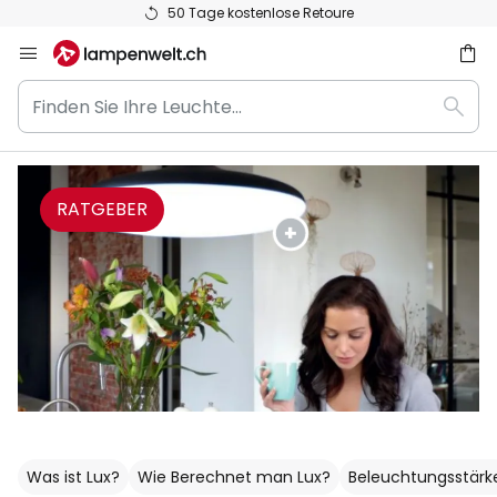
50 Tage kostenlose Retoure
Zum
Inhalt
Finden
springen
Such
Sie
he
Ihre
Leuchte...
RATGEBER
Was ist Lux?
Wie Berechnet man Lux?
Beleuchtungs­stärk