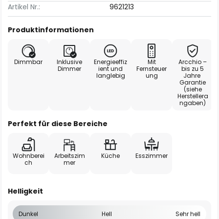
Artikel Nr.:
9621213
Produktinformationen
Dimmbar
Inklusive
Energieeffiz
Mit
Arcchio –
Dimmer
ient und
Fernsteuer
bis zu 5
langlebig
ung
Jahre
Garantie
(siehe
Herstellera
ngaben)
Perfekt für diese Bereiche
Wohnberei
Arbeitszim
Küche
Esszimmer
ch
mer
Helligkeit
Dunkel
Hell
Sehr hell