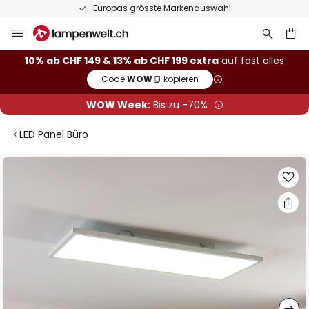
Europas grösste Markenauswahl
Zum
Inhalt
springen
10% ab CHF 149 & 13% ab CHF 199 extra
auf fast alles
Code:
WOW
kopieren
he
WOW Week:
Bis zu -70%
LED Panel Büro
Zum
Ende
der
Bildgalerie
springen