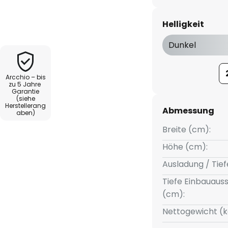
d besitzt eine quadratische
ezenten Oberflächenfinish in
Helligkeit
ebung lässt sie sich in
fügen, ohne gleich aufzufallen.
Dunkel
amo hervorragend im
ich sehr gut für die
Arcchio – bis
und Eingangsbereichen.
zu 5 Jahre
Garantie
(siehe
Herstellerang
Abmessung
aben)
Breite (cm):
Höhe (cm):
Ausladung / Tief
Tiefe Einbauauss
(cm):
Nettogewicht (k