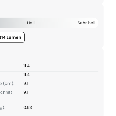
Hell
Sehr hell
214 Lumen
11.4
11.4
e (cm):
9.1
chnitt
9.1
g):
0.63