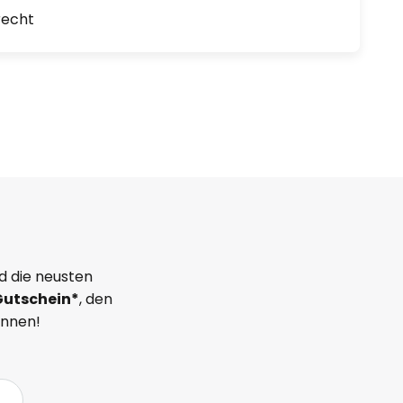
recht
d die neusten
Gutschein*
, den
önnen!