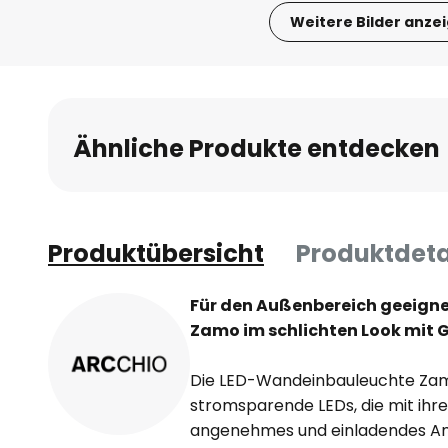
Weitere Bilder anze
Zum
Anfang
der
Bildgalerie
Ähnliche Produkte entdecken
springen
Produktübersicht
Produktdeta
Für den Außenbereich geeign
Zamo im schlichten Look mit 
Die LED-Wandeinbauleuchte Zamo
stromsparende LEDs, die mit ih
angenehmes und einladendes Am