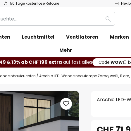
50 Tage kostenlose Retoure
Flexi
Suche
hten
Leuchtmittel
Ventilatoren
Marken
Mehr
49 & 13% ab CHF 199 extra
auf fast alles
Code:
WOW
k
andeinbauleuchten
Arcchio LED-Wandeinbaulampe Zamo, weiß, 11 cm, M
Arcchio LED-Wa
CHF 71.