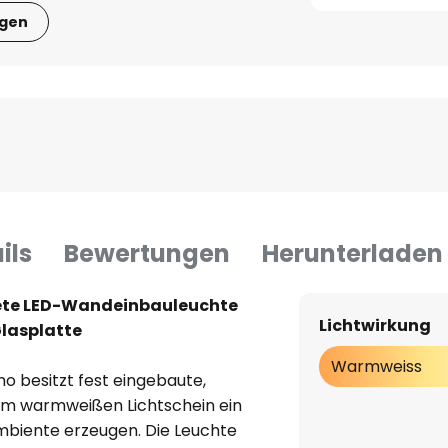
igen
ils
Bewertungen
Herunterladen
ete LED-Wandeinbauleuchte
Lichtwirkung
Glasplatte
Warmweiss
 besitzt fest eingebaute,
rem warmweißen Lichtschein ein
biente erzeugen. Die Leuchte