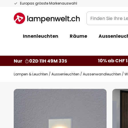
Zum
Europas grösste Markenauswahl
Inhalt
Finden
springen
Sie
Ihre
Innenleuchten
Räume
Aussenleuc
Leuchte...
10% ab CHF 1
Nur
02D 11H 49M 32S
Lampen & Leuchten
Aussenleuchten
Aussenwandleuchten
W
Zum
Ende
der
Bildgalerie
springen