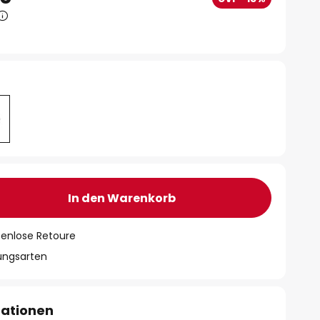
In den Warenkorb
tenlose Retoure
lungsarten
mationen