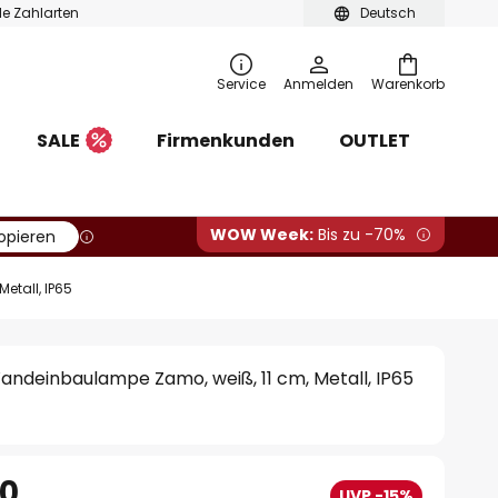
ble Zahlarten
Deutsch
Service
Anmelden
Warenkorb
SALE
Firmenkunden
OUTLET
WOW Week:
Bis zu -70%
opieren
etall, IP65
ndeinbaulampe Zamo, weiß, 11 cm, Metall, IP65
90
UVP -15%