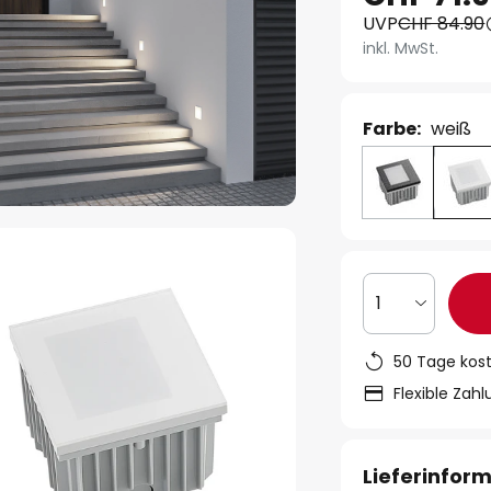
UVP
CHF 84.90
inkl. MwSt.
Farbe:
weiß
1
50 Tage kos
Flexible Zah
Lieferinfor