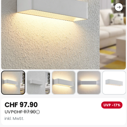
Zum
CHF 97.90
UVP -17%
Anfang
UVP
CHF 117.90
der
inkl. MwSt.
Bildgalerie