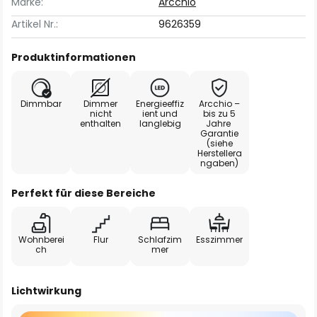
Marke:
Arcchio
Artikel Nr.:
9626359
Produktinformationen
Dimmbar
Dimmer
Energieeffiz
Arcchio –
nicht
ient und
bis zu 5
enthalten
langlebig
Jahre
Garantie
(siehe
Herstellera
ngaben)
Perfekt für diese Bereiche
Wohnberei
Flur
Schlafzim
Esszimmer
ch
mer
Lichtwirkung