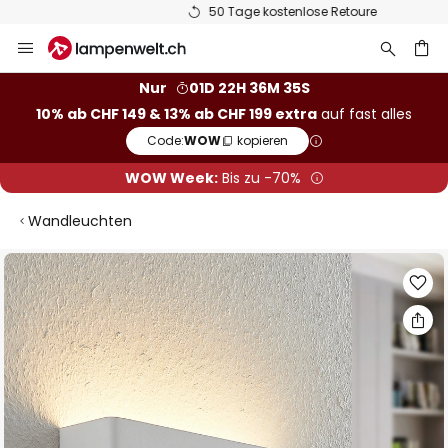
50 Tage kostenlose Retoure
Zum
Inhalt
springen
Nur
01D 22H 36M 35S
10% ab CHF 149 & 13% ab CHF 199 extra
auf fast alles
he
Code:
WOW
kopieren
WOW Week:
Bis zu -70%
Wandleuchten
Zum
Ende
der
Bildgalerie
springen