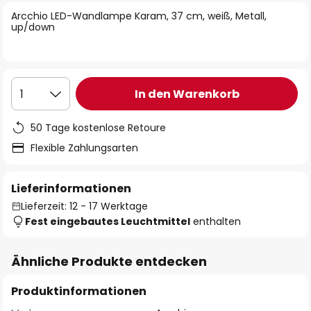
springen
Arcchio LED-Wandlampe Karam, 37 cm, weiß, Metall,
up/down
In den Warenkorb
1
50 Tage kostenlose Retoure
Flexible Zahlungsarten
Lieferinformationen
Lieferzeit: 12 - 17 Werktage
Fest eingebautes Leuchtmittel
enthalten
Ähnliche Produkte entdecken
Produktinformationen