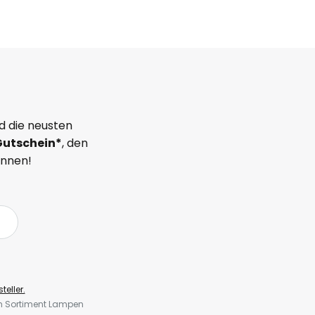
d die neusten
Gutschein*
, den
önnen!
teller.
em Sortiment Lampen