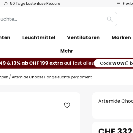
50 Tage kostenlose Retoure
Flexi
Suche
hten
Leuchtmittel
Ventilatoren
Marken
Mehr
49 & 13% ab CHF 199 extra
auf fast alles
Code:
WOW
k
mpen
Artemide Choose Hängeleuchte, pergament
Artemide Cho
CHF 332