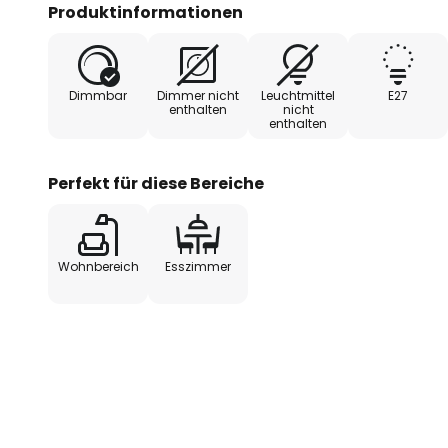
eingeschaltetem Zustand für ein
Produktinformationen
Lichtatmosphäre. Esstische oder
nur wunderbar erhellen, sondern a
Dimmbar
Dimmer nicht
Leuchtmittel
E27
enthalten
nicht
enthalten
Perfekt für diese Bereiche
Wohnbereich
Esszimmer