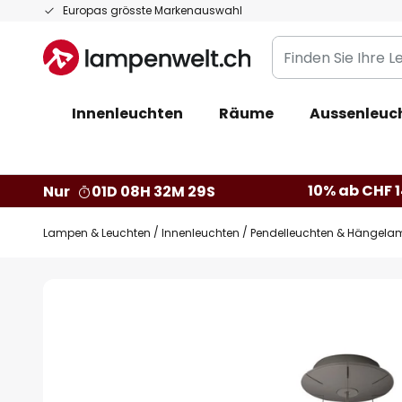
Zum
Europas grösste Markenauswahl
Inhalt
Finden
springen
Sie
Ihre
Innenleuchten
Räume
Aussenleuc
Leuchte...
10% ab CHF 1
Nur
01D 08H 32M 28S
Lampen & Leuchten
Innenleuchten
Pendelleuchten & Hängela
Zum
Ende
der
Bildgalerie
springen