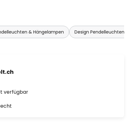
ndelleuchten & Hängelampen
Design Pendelleuchten & Hä
t.ch
ort verfügbar
recht