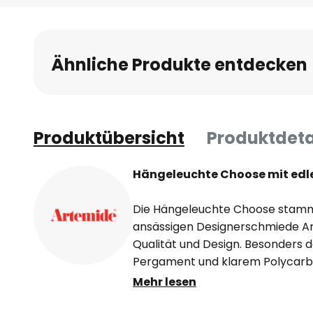
Ähnliche Produkte entdecken
Produktübersicht
Produktdeta
Hängeleuchte Choose mit ed
Die Hängeleuchte Choose stammt
ansässigen Designerschmiede Ar
Qualität und Design. Besonders d
Pergament und klarem Polycarb
sorgt hierbei für eine besonders s
Mehr lesen
Dieser ist an einer zierlichen Ab