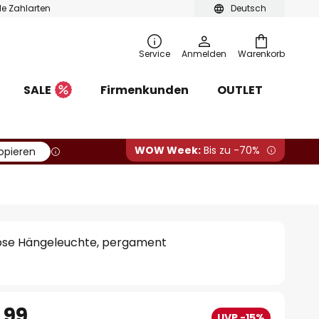
ble Zahlarten
Deutsch
Service
Anmelden
Warenkorb
SALE
Firmenkunden
OUTLET
WOW Week:
Bis zu -70%
opieren
ose Hängeleuchte, pergament
.99
UVP -15%