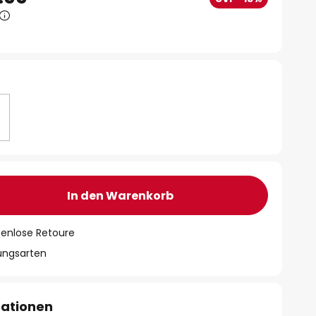
In den Warenkorb
tenlose Retoure
lungsarten
mationen