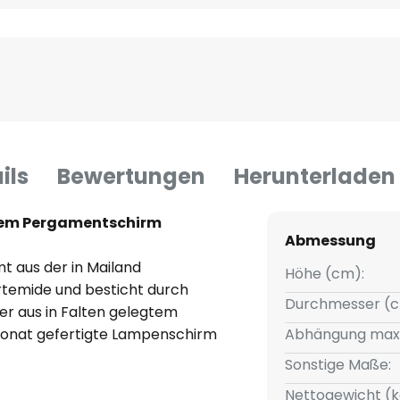
ils
Bewertungen
Herunterladen
lem Pergamentschirm
Abmessung
 aus der in Mailand
Höhe (cm):
temide und besticht durch
Durchmesser (c
er aus in Falten gelegtem
onat gefertigte Lampenschirm
Abhängung max
tilvolle sowie einmalige Optik.
Sonstige Maße:
hängung befestigt und sorgt in
Nettogewicht (k