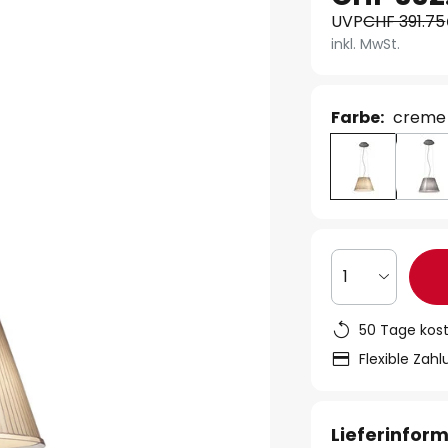
UVP
CHF 391.75
inkl. MwSt.
Farbe:
creme
1
50 Tage kos
Flexible Zah
Lieferinfor