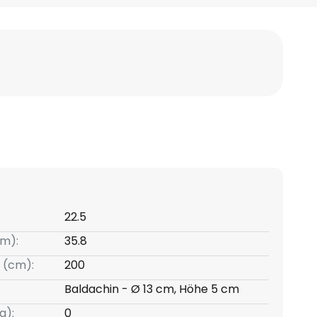
22.5
m):
35.8
 (cm):
200
Baldachin - Ø 13 cm, Höhe 5 cm
g):
0