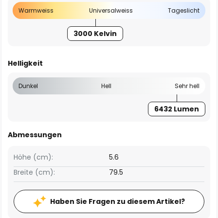
Warmweiss
Universalweiss
Tageslicht
3000 Kelvin
Helligkeit
Dunkel
Hell
Sehr hell
6432 Lumen
Abmessungen
Höhe (cm):
5.6
Breite (cm):
79.5
Haben Sie Fragen zu diesem Artikel?