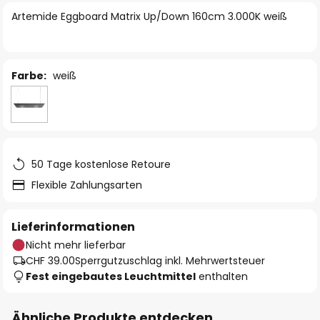
springen
Artemide Eggboard Matrix Up/Down 160cm 3.000K weiß
Farbe:
weiß
50 Tage kostenlose Retoure
Flexible Zahlungsarten
Lieferinformationen
Nicht mehr lieferbar
CHF 39.00
Sperrgutzuschlag inkl. Mehrwertsteuer
Fest eingebautes Leuchtmittel
enthalten
Ähnliche Produkte entdecken