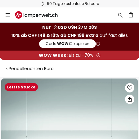
50 Tage kostenlose Retoure
Zum
Inhalt
springen
Nur
02D 09H 37M 27S
10% ab CHF 149 & 13% ab CHF 199 extra
auf fast alles
he
Code:
WOW
kopieren
WOW Week:
Bis zu -70%
Pendelleuchten Büro
Zum
Letzte Stücke
Ende
der
Bildgalerie
springen