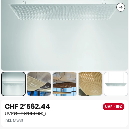
Zum
CHF 2’562.44
UVP -15%
Anfang
UVP
CHF 3’014.63
der
inkl. MwSt.
Bildgalerie