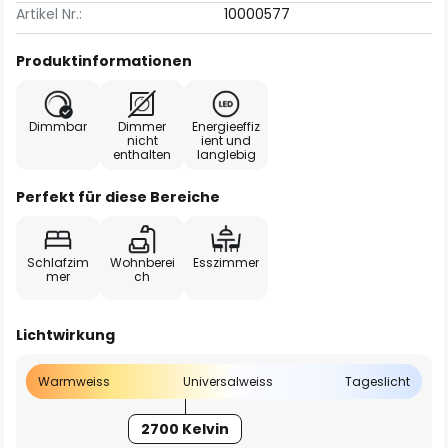
Artikel Nr.:
10000577
Produktinformationen
Dimmbar
Dimmer
Energieeffiz
nicht
ient und
enthalten
langlebig
Perfekt für diese Bereiche
Schlafzim
Wohnberei
Esszimmer
mer
ch
Lichtwirkung
Warmweiss
Universalweiss
Tageslicht
2700 Kelvin