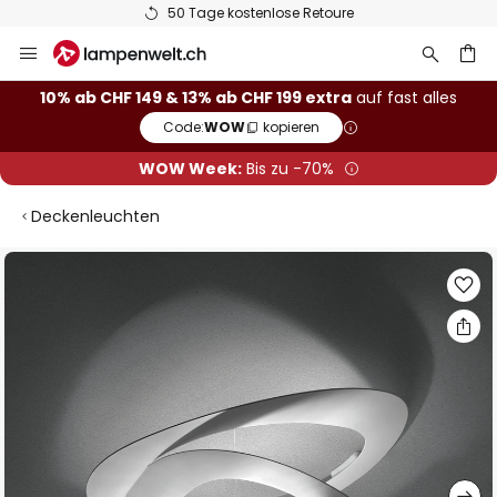
50 Tage kostenlose Retoure
Zum
Inhalt
springen
10% ab CHF 149 & 13% ab CHF 199 extra
auf fast alles
Code:
WOW
kopieren
he
WOW Week:
Bis zu -70%
Deckenleuchten
Zum
Ende
der
Bildgalerie
springen