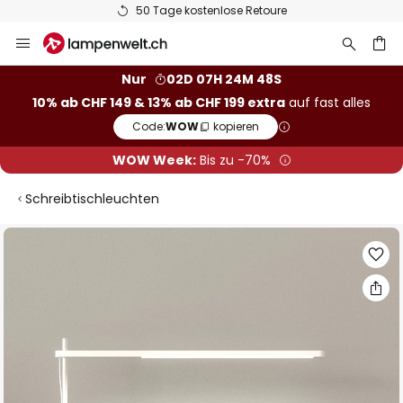
50 Tage kostenlose Retoure
Zum
Inhalt
springen
Nur
02D 07H 24M 47S
10% ab CHF 149 & 13% ab CHF 199 extra
auf fast alles
he
Code:
WOW
kopieren
WOW Week:
Bis zu -70%
Schreibtischleuchten
Zum
Ende
der
Bildgalerie
springen