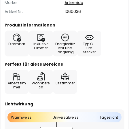
Marke:
Artemide
Artikel Nr.:
1060036
Produktinformationen
Dimmbar
Inklusive
Energieeffiz
Typ C -
Dimmer
ient und
Euro-
langlebig
Stecker
Perfekt für diese Bereiche
Arbeitszim
Wohnberei
Esszimmer
mer
ch
Lichtwirkung
Warmweiss
Universalweiss
Tageslicht