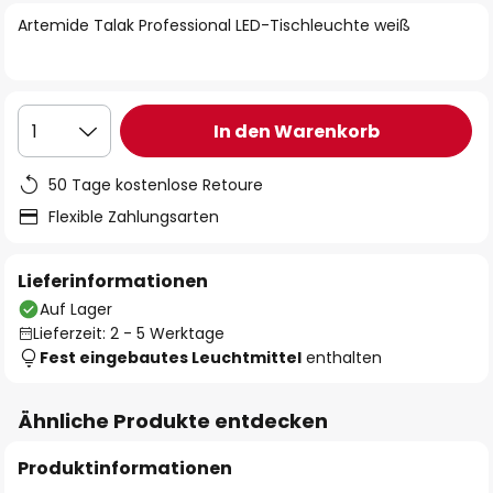
springen
Artemide Talak Professional LED-Tischleuchte weiß
In den Warenkorb
1
50 Tage kostenlose Retoure
Flexible Zahlungsarten
Lieferinformationen
Auf Lager
Lieferzeit: 2 - 5 Werktage
Fest eingebautes Leuchtmittel
enthalten
Ähnliche Produkte entdecken
Produktinformationen