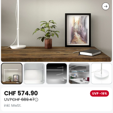
Zum
CHF 574.90
UVP -16%
Anfang
UVP
CHF 689.47
der
inkl. MwSt.
Bildgalerie