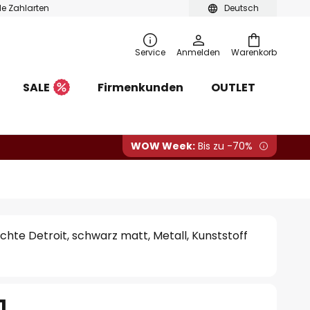
ble Zahlarten
Deutsch
Service
Anmelden
Warenkorb
SALE
Firmenkunden
OUTLET
WOW Week:
Bis zu -70%
te Detroit, schwarz matt, Metall, Kunststoff
1