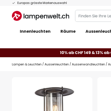
Zum
Europas grösste Markenauswahl
Inhalt
Finden
springen
Sie
Ihre
Innenleuchten
Räume
Aussenleuc
Leuchte...
10% ab CHF 149 & 13% ab 
Lampen & Leuchten
Aussenleuchten
Aussenwandleuchten
A
Zum
Ende
der
Bildgalerie
springen