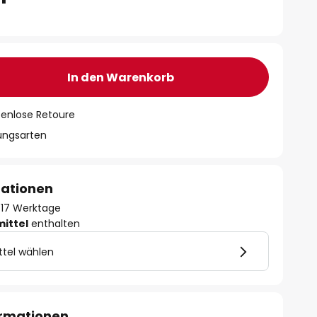
In den Warenkorb
tenlose Retoure
lungsarten
mationen
 - 17 Werktage
mittel
enthalten
ttel wählen
ormationen