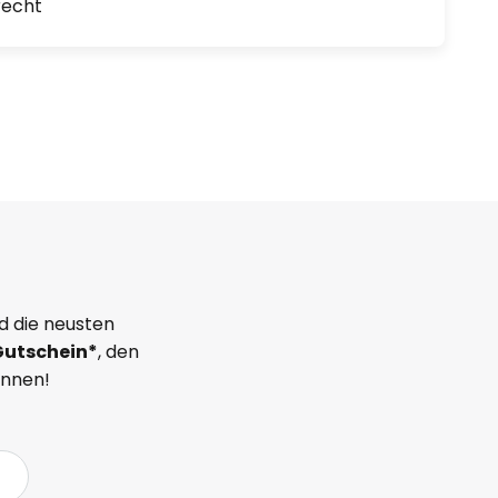
recht
d die neusten
Gutschein*
, den
önnen!