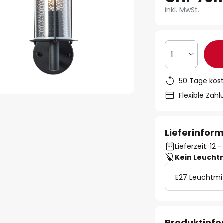
inkl. MwSt.
1
50 Tage kos
Flexible Zah
Lieferinfor
Lieferzeit: 12
Kein Leucht
E27 Leuchtmi
Produktinf