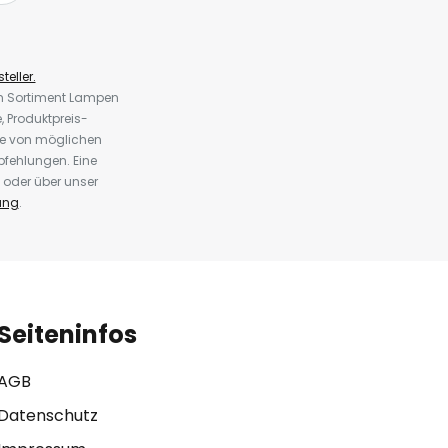
teller.
em Sortiment Lampen
 Produktpreis-
te von möglichen
fehlungen. Eine
 oder über unser
ung
.
Seiteninfos
AGB
Datenschutz