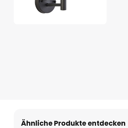
Zum
Anfang
der
Bildgalerie
springen
Ähnliche Produkte entdecken