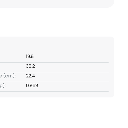
19.8
30.2
e (cm):
22.4
g):
0.868