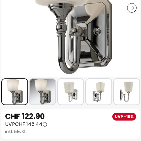
Zum
CHF 122.90
UVP -15%
Anfang
UVP
CHF 145.44
der
inkl. MwSt.
Bildgalerie