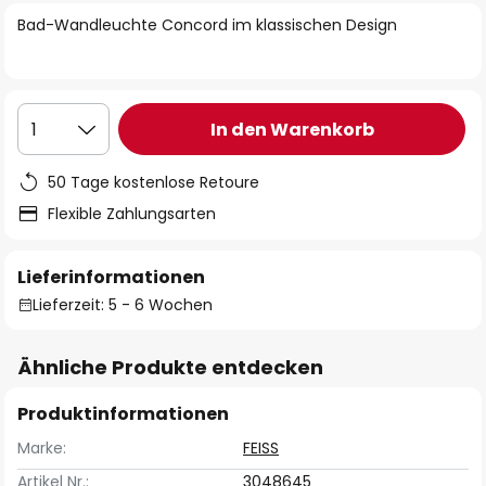
springen
Bad-Wandleuchte Concord im klassischen Design
In den Warenkorb
1
50 Tage kostenlose Retoure
Flexible Zahlungsarten
Lieferinformationen
Lieferzeit: 5 - 6 Wochen
Ähnliche Produkte entdecken
Produktinformationen
Marke:
FEISS
Artikel Nr.:
3048645