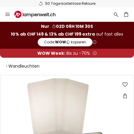
50 Tage kostenlose Retoure
Zum
Inhalt
springen
Nur
02D 06H 10M 29S
10% ab CHF 149 & 13% ab CHF 199 extra
auf fast alles
he
Code:
WOW
kopieren
WOW Week:
Bis zu -70%
Wandleuchten
Zum
Ende
der
Bildgalerie
springen