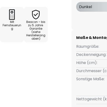
Dunkel
Mit
Beacon – bis
ignet sich für Räume bis zu
Fernsteuerun
zu 5 Jahre
g
Garantie
über die enthaltene
(siehe
ndigkeiten betrieben werden.
Herstellerang
Maße & Monta
aben)
 Winterbetrieb (Vor- bzw.
Raumgröße:
 die Fernbedienung.
Deckenneigung:
egriert, die mit einer LED-Lampe
Höhe (cm):
as Leuchtmittel ist bereits im
Durchmesser (c
gkeit kann über die beiliegende
edimmt werden.
Sonstige Maße:
Nettogewicht (k
baut