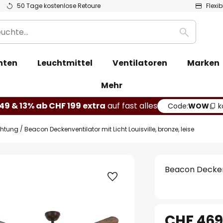
50 Tage kostenlose Retoure
Flexi
Suche
hten
Leuchtmittel
Ventilatoren
Marken
Mehr
49 & 13% ab CHF 199 extra
auf fast alles
Code:
WOW
k
chtung
Beacon Deckenventilator mit Licht Louisville, bronze, leise
Beacon Deckenve
CHF 469