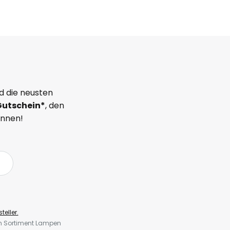
d die neusten
Gutschein*
, den
önnen!
teller.
em Sortiment Lampen