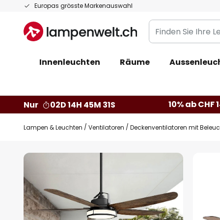
Zum
Europas grösste Markenauswahl
Inhalt
Finden
springen
Sie
Ihre
Innenleuchten
Räume
Aussenleuc
Leuchte...
10% ab CHF 1
Nur
02D 14H 45M 30S
Lampen & Leuchten
Ventilatoren
Deckenventilatoren mit Beleu
Zum
Ende
der
Bildgalerie
springen