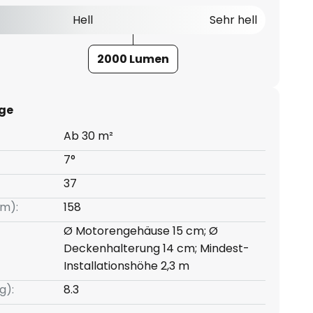
Hell
Sehr hell
2000 Lumen
ge
Ab 30 m²
7°
37
m):
158
Ø Motorengehäuse 15 cm; Ø
Deckenhalterung 14 cm; Mindest-
Installationshöhe 2,3 m
g):
8.3