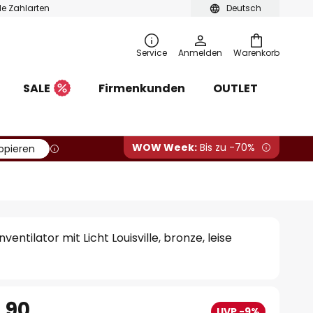
ble Zahlarten
Deutsch
Service
Anmelden
Warenkorb
SALE
Firmenkunden
OUTLET
WOW Week:
Bis zu -70%
opieren
ntilator mit Licht Louisville, bronze, leise
.90
UVP -9%