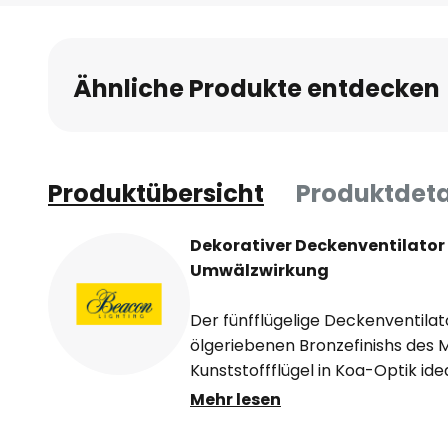
Anfang
der
Bildgalerie
Ähnliche Produkte entdecken
springen
Produktübersicht
Produktdeta
Dekorativer Deckenventilator 
Umwälzwirkung
Der fünfflügelige Deckenventilato
ölgeriebenen Bronzefinishs des 
Kunststoffflügel in Koa-Optik idea
Einrichtungen ein. Es sind sechs 
Mehr lesen
die Sommer-/Winter-Funktion. I
LED-Leuchte integriert. Inkl. LE