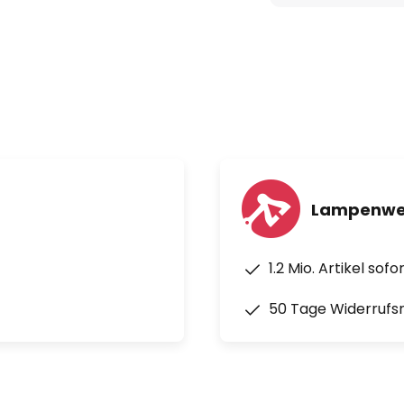
47/129/114/90 U/min.
³
 m
Lampenwel
1.2 Mio. Artikel sof
50 Tage Widerrufs