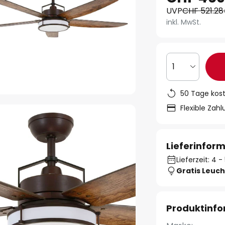
UVP
CHF 521.28
inkl. MwSt.
1
50 Tage kos
Flexible Zah
Lieferinfor
Lieferzeit: 4
Gratis Leuch
Produktinf