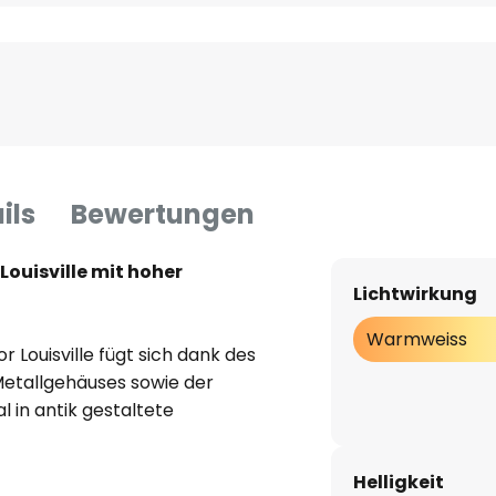
ils
Bewertungen
Louisville mit hoher
Lichtwirkung
Warmweiss
r Louisville fügt sich dank des
Metallgehäuses sowie der
l in antik gestaltete
Schnelligkeiten einstellbar sowie
nkl. Fernsteuerung. Dimmbare
Helligkeit
D-Lampe (GX53-Sockel).