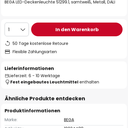
springen
BEGA LED-Deckenleuchte 51299.1, samtweiß, Metall, DALI
In den Warenkorb
1
50 Tage kostenlose Retoure
Flexible Zahlungsarten
Lieferinformationen
Lieferzeit: 6 - 10 Werktage
Fest eingebautes Leuchtmittel
enthalten
Ähnliche Produkte entdecken
Produktinformationen
Marke:
BEGA