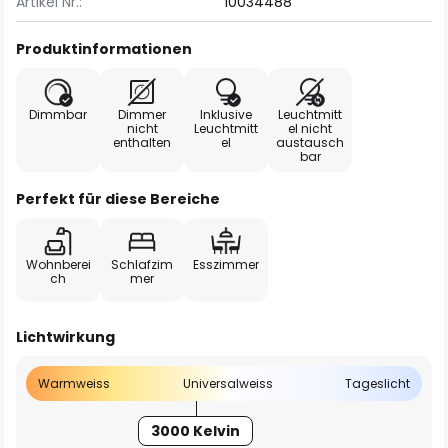
Artikel Nr.:
10034488
Produktinformationen
Dimmbar
Dimmer
Inklusive
Leuchtmitt
nicht
Leuchtmitt
el nicht
enthalten
el
austausch
bar
Perfekt für diese Bereiche
Wohnberei
Schlafzim
Esszimmer
ch
mer
Lichtwirkung
Warmweiss
Universalweiss
Tageslicht
3000 Kelvin