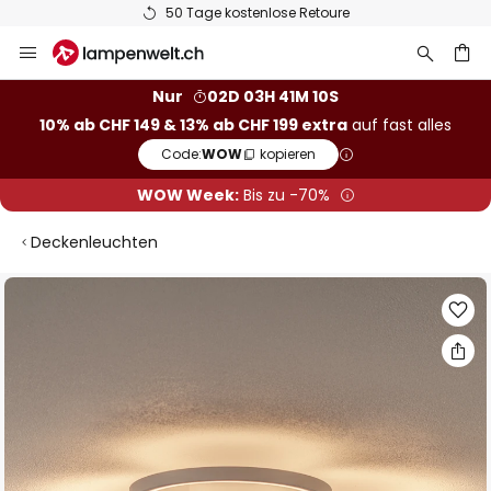
50 Tage kostenlose Retoure
Zum
Inhalt
springen
Nur
02D 03H 41M 09S
10% ab CHF 149 & 13% ab CHF 199 extra
auf fast alles
he
Code:
WOW
kopieren
WOW Week:
Bis zu -70%
Deckenleuchten
Zum
Ende
der
Bildgalerie
springen