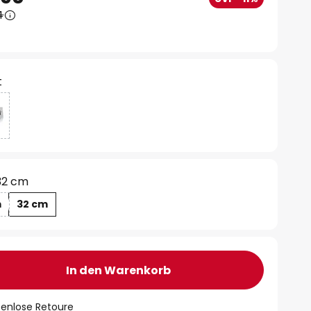
4
t
32 cm
m
32 cm
In den Warenkorb
tenlose Retoure