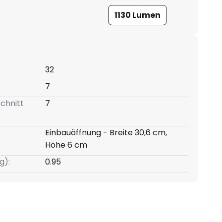
1130 Lumen
32
7
chnitt
7
Einbauöffnung - Breite 30,6 cm,
Höhe 6 cm
g):
0.95