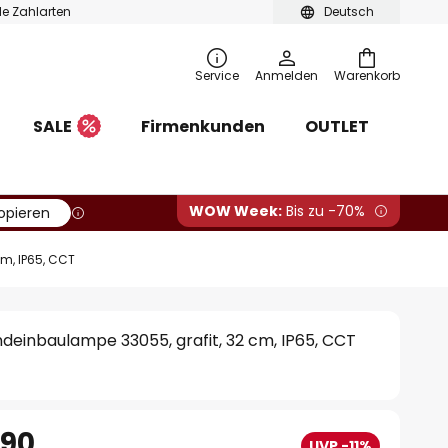
ble Zahlarten
Deutsch
Service
Anmelden
Warenkorb
SALE
Firmenkunden
OUTLET
WOW Week:
Bis zu -70%
opieren
m, IP65, CCT
einbaulampe 33055, grafit, 32 cm, IP65, CCT
.90
UVP -11%