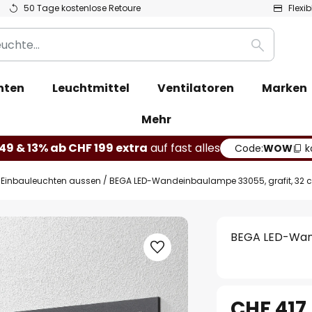
50 Tage kostenlose Retoure
Flexi
Suche
hten
Leuchtmittel
Ventilatoren
Marken
Mehr
49 & 13% ab CHF 199 extra
auf fast alles
Code:
WOW
k
Einbauleuchten aussen
BEGA LED-Wandeinbaulampe 33055, grafit, 32 c
BEGA LED-Wand
CHF 417