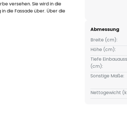
rbe versehen. Sie wird in die
in die Fassade über. Über die
 eine Einkerbung, die wie ein
 ist und etwas versteckt die
Abmessung
e Form sorgt für eine
wodurch der Lichtstrahl genau
Breite (cm):
n benötigt. Außerdem wird
Höhe (cm):
 gerade in der Dunkelheit sehr
Tiefe Einbauauss
ann im Außenbereich an
(cm):
den oder auch Eingängen zum
 dafür bestens gerüstet. Sie
Sonstige Maße:
hgangsverdrahtung und sorgt vor
en Exemplaren für eine sichere
Nettogewicht (k
uverlässige Orientierung.