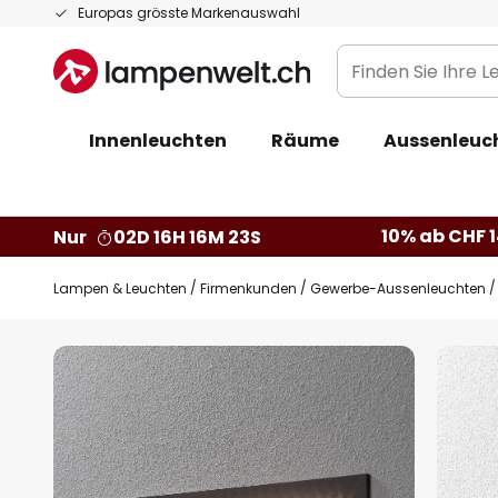
Zum
Europas grösste Markenauswahl
Inhalt
Finden
springen
Sie
Ihre
Innenleuchten
Räume
Aussenleuc
Leuchte...
10% ab CHF 1
Nur
02D 16H 16M 22S
Lampen & Leuchten
Firmenkunden
Gewerbe-Aussenleuchten
Zum
Ende
der
Bildgalerie
springen