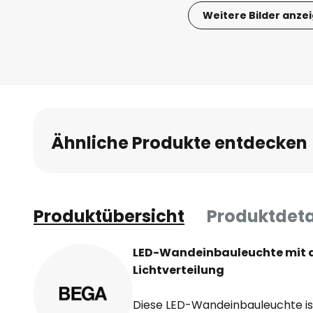
Weitere Bilder anze
Zum
Anfang
der
Bildgalerie
springen
Ähnliche Produkte entdecken
Produktübersicht
Produktdeta
LED-Wandeinbauleuchte mit 
Lichtverteilung
Diese LED-Wandeinbauleuchte ist