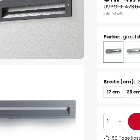
UVP
CHF 473.6
inkl. MwSt.
Farbe:
graphi
Breite (cm):
17 cm
26 c
1
50 Tage kos