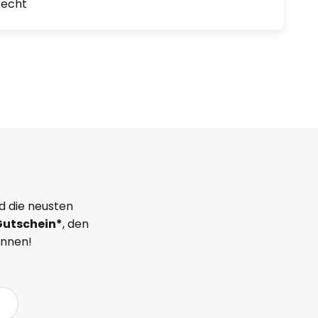
recht
d die neusten
Gutschein*
, den
önnen!