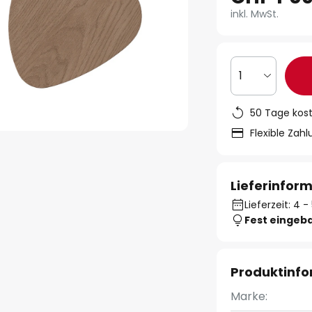
inkl. MwSt.
1
50 Tage kos
Flexible Zah
Lieferinfor
Lieferzeit: 4
Fest eingeb
Produktinf
Marke: