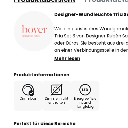
Designer-Wandleuchte Tria Se
Wie ein puristisches Wandgemäl
Tria Set 3 von Designer Rubén S
oder Büros. Sie besteht aus drei
an einer Verbindungsstelle in de
verbunden sind. Die zwei äußeren
Mehr lesen
die mittlere Platte ist in Naturei
können bewegt und nach den eige
Produktinformationen
gebracht werden, was ein einzig
Licht und Schatten erzeugt. Die 
Rückseite der Platten sind von e
Dimmbar
Dimmer nicht
Energieeffizie
umgeben, der für eine warme Li
enthalten
nt und
langlebig
Wandleuchte sorgt.
- extern dimmbar (TRIAC)
Perfekt für diese Bereiche