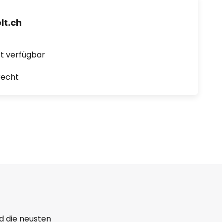
t.ch
ort verfügbar
recht
d die neusten