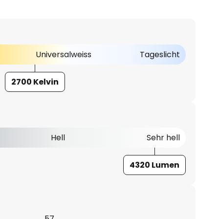
Universalweiss
Tageslicht
2700 Kelvin
Hell
Sehr hell
4320 Lumen
57