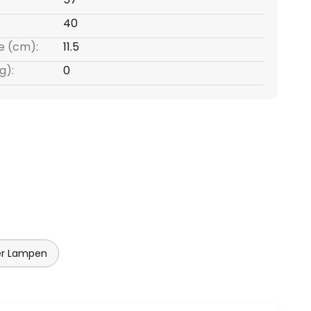
40
e (cm):
11.5
g):
0
r Lampen