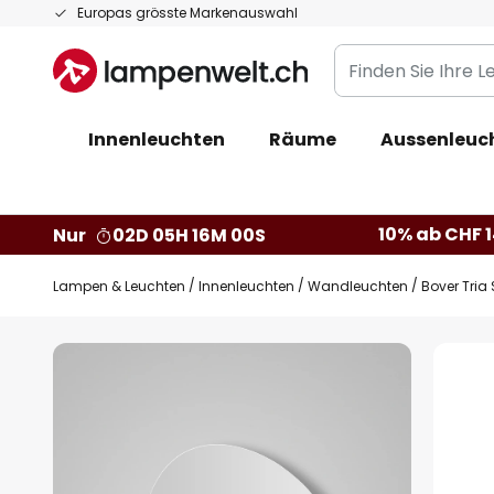
Zum
Europas grösste Markenauswahl
Inhalt
Finden
springen
Sie
Ihre
Innenleuchten
Räume
Aussenleuc
Leuchte...
10% ab CHF 1
Nur
02D 05H 15M 59S
Lampen & Leuchten
Innenleuchten
Wandleuchten
Bover Tria
Zum
Ende
der
Bildgalerie
springen