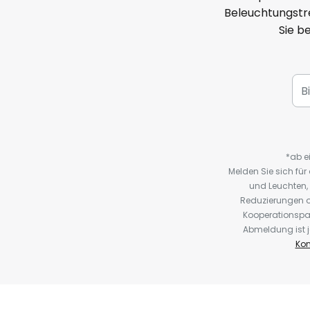
Beleuchtungstre
Sie b
*ab e
Melden Sie sich fü
und Leuchten,
Reduzierungen o
Kooperationspa
Abmeldung ist j
Kon