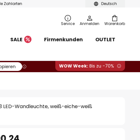
ble Zahlarten
Deutsch
Service
Anmelden
Warenkorb
SALE
Firmenkunden
OUTLET
WOW Week:
Bis zu -70%
opieren
t 3 LED-Wandleuchte, weiß-eiche-weiß
90.24