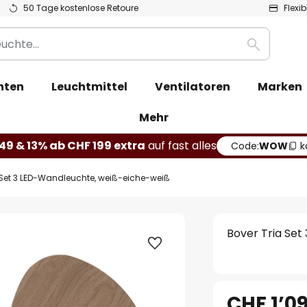
50 Tage kostenlose Retoure
Flexi
Suche
hten
Leuchtmittel
Ventilatoren
Marken
Mehr
49 & 13% ab CHF 199 extra
auf fast alles
Code:
WOW
k
 Set 3 LED-Wandleuchte, weiß-eiche-weiß
Bover Tria Se
CHF 1’0