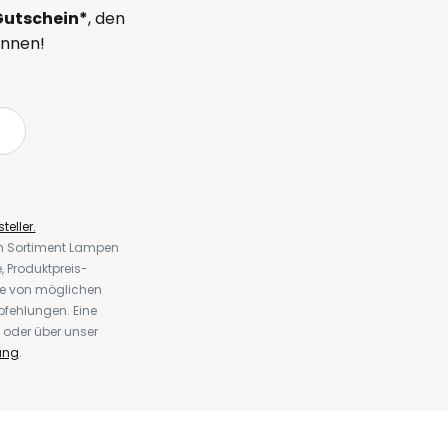
Gutschein*
, den
önnen!
teller.
em Sortiment Lampen
 Produktpreis-
te von möglichen
fehlungen. Eine
 oder über unser
ung
.