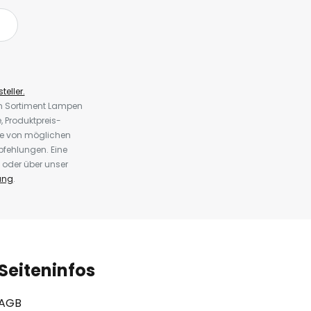
teller.
em Sortiment Lampen
 Produktpreis-
te von möglichen
fehlungen. Eine
 oder über unser
ung
.
Seiteninfos
AGB