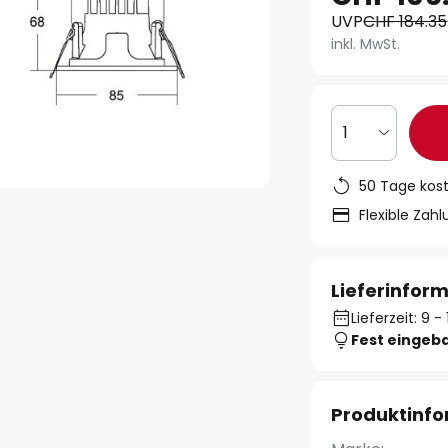
UVP
CHF 184.35
inkl. MwSt.
1
50 Tage kos
Flexible Zah
Lieferinfor
Lieferzeit: 9 
Fest eingeb
Produktinf