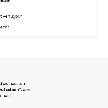
t.ch
ort verfügbar
recht
d die neusten
Gutschein*
, den
önnen!