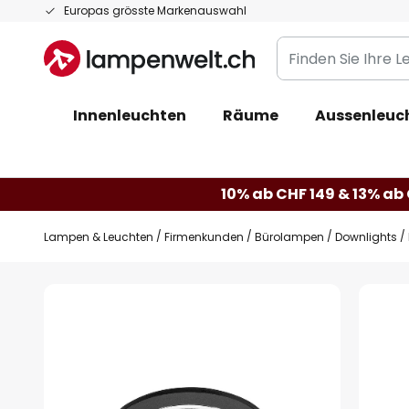
Zum
Europas grösste Markenauswahl
Inhalt
Finden
springen
Sie
Ihre
Innenleuchten
Räume
Aussenleuc
Leuchte...
10% ab CHF 149 & 13% ab 
Lampen & Leuchten
Firmenkunden
Bürolampen
Downlights
Zum
Ende
der
Bildgalerie
springen