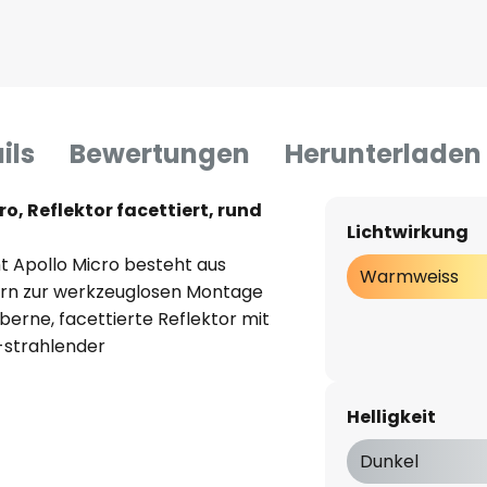
ils
Bewertungen
Herunterladen
o, Reflektor facettiert, rund
Lichtwirkung
t Apollo Micro besteht aus
Warmweiss
dern zur werkzeuglosen Montage
lberne, facettierte Reflektor mit
-strahlender
transparente Abdeckung aus
te Lichtausbeute und eine
Helligkeit
D-Einbaustrahler Apollo Micro
erie, perfekt für gewerbliche
Dunkel
eiche, Konferenzräume, Shops,