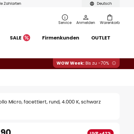
ble Zahlarten
Deutsch
Service
Anmelden
Warenkorb
SALE
Firmenkunden
OUTLET
WOW Week:
Bis zu -70%
o Micro, facettiert, rund, 4.000 K, schwarz
.90
UVP -42%