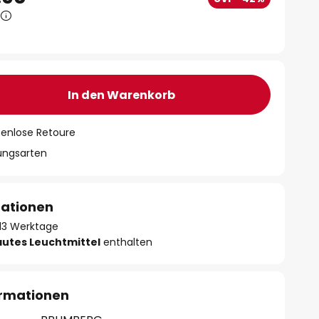
In den Warenkorb
tenlose Retoure
lungsarten
mationen
- 13 Werktage
autes Leuchtmittel
enthalten
ormationen