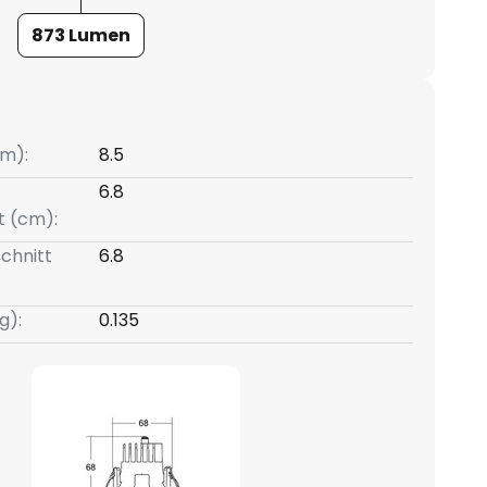
873 Lumen
m):
8.5
6.8
t (cm):
chnitt
6.8
g):
0.135