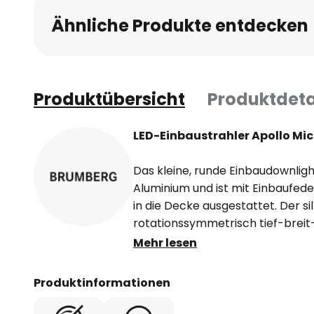
Ähnliche Produkte entdecken
Produktübersicht
Produktdeta
LED-Einbaustrahler Apollo Micr
Das kleine, runde Einbaudownligh
Aluminium und ist mit Einbaufe
in die Decke ausgestattet. Der si
rotationssymmetrisch tief-breit
Lichtstärkeverteilung und eine 
Mehr lesen
Kunststoff gewährleisten eine gu
optimale Lichtverteilung. Der LE
Produktinformationen
ist, wie alle Einbauleuchten der S
Bereiche wie Flure, Empfangsber