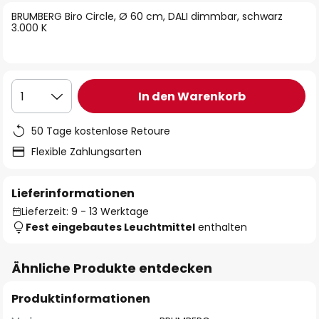
springen
BRUMBERG Biro Circle, Ø 60 cm, DALI dimmbar, schwarz
3.000 K
In den Warenkorb
1
50 Tage kostenlose Retoure
Flexible Zahlungsarten
Lieferinformationen
Lieferzeit: 9 - 13 Werktage
Fest eingebautes Leuchtmittel
enthalten
Ähnliche Produkte entdecken
Produktinformationen