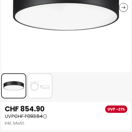
Zum
CHF 854.90
UVP -21%
Anfang
UVP
CHF 1’093.84
der
inkl. MwSt.
Bildgalerie