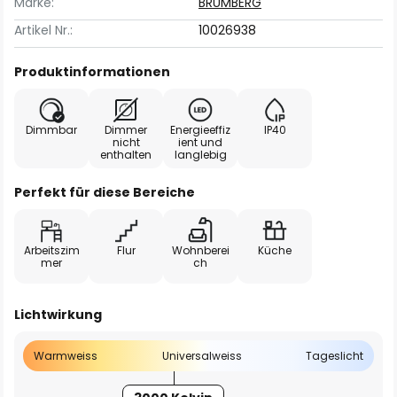
Marke:
BRUMBERG
Artikel Nr.:
10026938
Produktinformationen
Dimmbar
Dimmer
Energieeffiz
IP40
nicht
ient und
enthalten
langlebig
Perfekt für diese Bereiche
Arbeitszim
Flur
Wohnberei
Küche
mer
ch
Lichtwirkung
Warmweiss
Universalweiss
Tageslicht