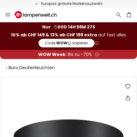
Europas grösste Markenauswahl
Zum
Inhalt
springen
Nur
00D 14H 56M 26S
10% ab CHF 149 & 13% ab CHF 199 extra
auf fast alles
he
Code:
WOW
kopieren
WOW Week:
Bis zu -70%
Büro Deckenleuchten
Zum
Ende
der
Bildgalerie
springen