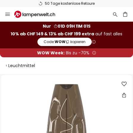
50 Tage kostenlose Retoure
Zum
Inhalt
springen
Nur
01D 09H 11M 00S
10% ab CHF 149 & 13% ab CHF 199 extra
auf fast alles
he
Code:
WOW
kopieren
WOW Week:
Bis zu -70%
Leuchtmittel
Zum
Ende
der
Bildgalerie
springen