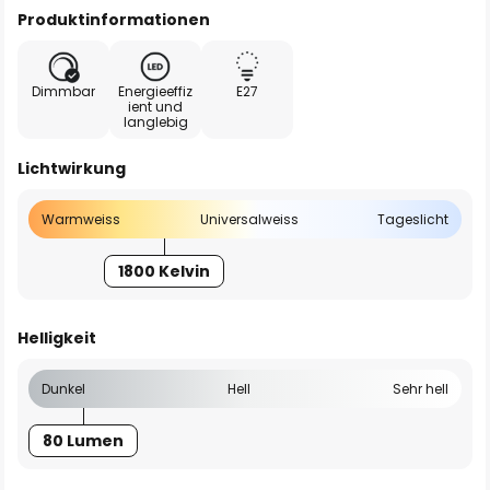
Produktinformationen
Dimmbar
Energieeffiz
E27
ient und
langlebig
Lichtwirkung
Warmweiss
Universalweiss
Tageslicht
1800 Kelvin
Helligkeit
Dunkel
Hell
Sehr hell
80 Lumen