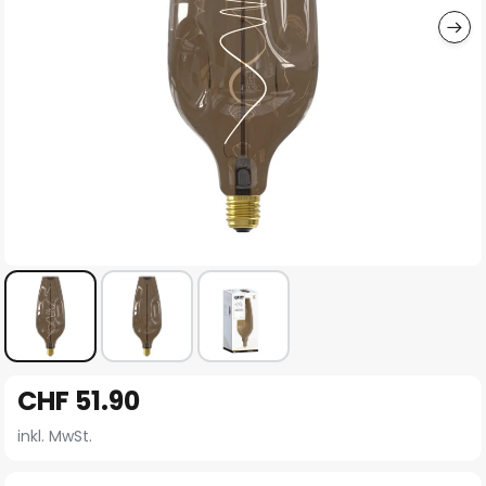
Zum
CHF 51.90
Anfang
der
inkl. MwSt.
Bildgalerie