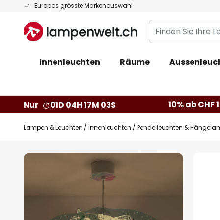
Zum
Europas grösste Markenauswahl
Inhalt
Finden
springen
Sie
Ihre
Innenleuchten
Räume
Aussenleuc
Leuchte...
10% ab CHF 1
Nur
01D 04H 17M 02S
Lampen & Leuchten
Innenleuchten
Pendelleuchten & Hängela
Zum
Ende
der
Bildgalerie
springen