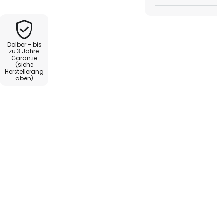
durch hochwertige
chkeit, die Lampe über einen
Dalber – bis
exibilität bei der
zu 3 Jahre
Garantie
htungselement, das
(siehe
Herstellerang
aben)