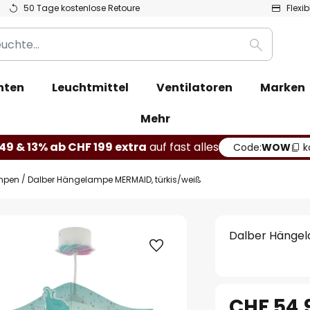
50 Tage kostenlose Retoure
Flexi
Suche
hten
Leuchtmittel
Ventilatoren
Marken
Mehr
49 & 13% ab CHF 199 extra
auf fast alles
Code:
WOW
k
mpen
Dalber Hängelampe MERMAID, türkis/weiß
Dalber Hängel
CHF 54.