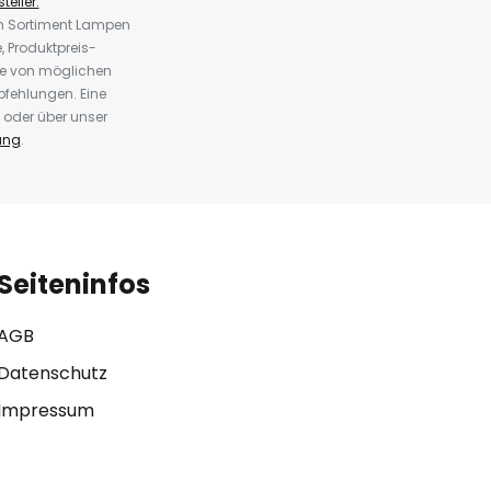
teller.
em Sortiment Lampen
 Produktpreis-
te von möglichen
fehlungen. Eine
 oder über unser
ung
.
Seiteninfos
AGB
Datenschutz
Impressum