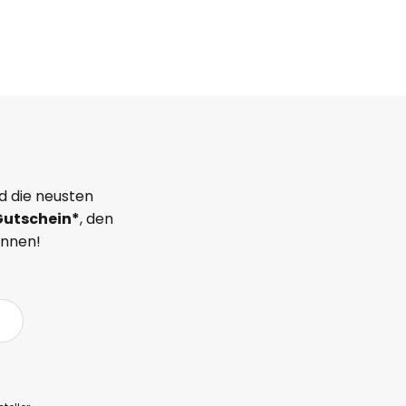
d die neusten
Gutschein*
, den
önnen!