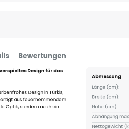
ils
Bewertungen
erspieltes Design für das
Abmessung
Länge (cm):
benfrohes Design in Türkis,
Breite (cm):
Gefertigt aus feuerhemmendem
de Optik, sondern auch ein
Höhe (cm):
l für den Einsatz im
Abhängung max
spielten Look eine einladende
Nettogewicht (k