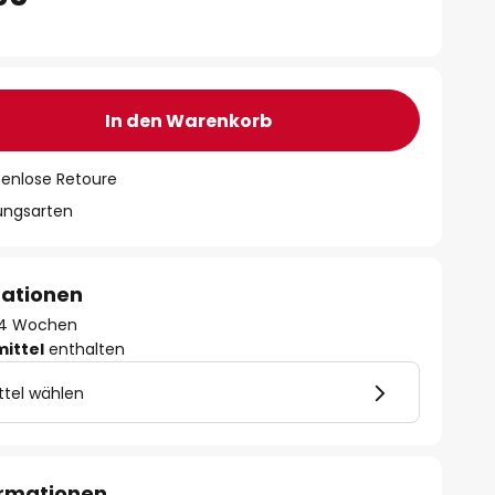
In den Warenkorb
tenlose Retoure
lungsarten
mationen
 - 4 Wochen
mittel
enthalten
ttel wählen
ormationen