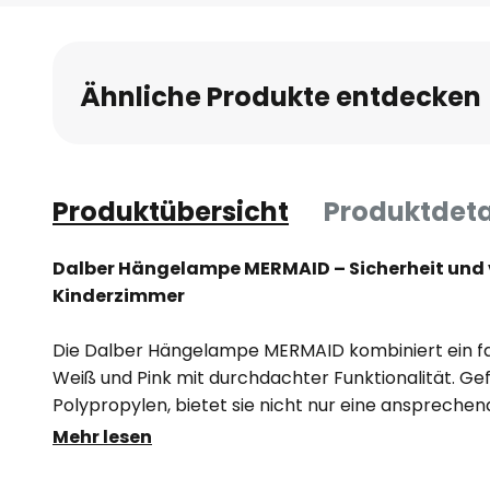
Anfang
der
Bildgalerie
Ähnliche Produkte entdecken
springen
Produktübersicht
Produktdeta
Dalber Hängelampe MERMAID – Sicherheit und v
Kinderzimmer
Die Dalber Hängelampe MERMAID kombiniert ein far
Weiß und Pink mit durchdachter Funktionalität. 
Polypropylen, bietet sie nicht nur eine ansprechen
hohes Maß an Sicherheit. Die Leuchte wurde speziel
Mehr lesen
Kinderzimmer entwickelt und schafft mit ihrem ver
und kreative Atmosphäre.