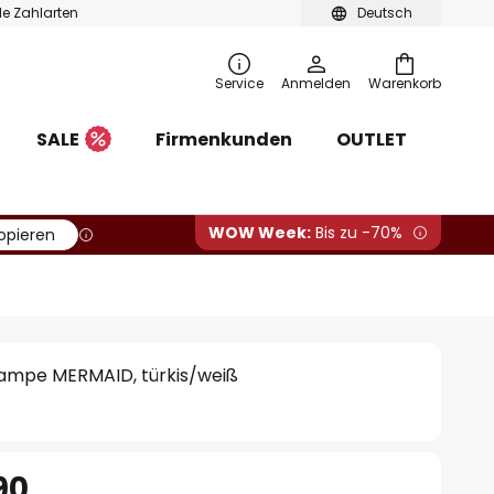
ble Zahlarten
Deutsch
Service
Anmelden
Warenkorb
SALE
Firmenkunden
OUTLET
WOW Week:
Bis zu -70%
opieren
ampe MERMAID, türkis/weiß
90