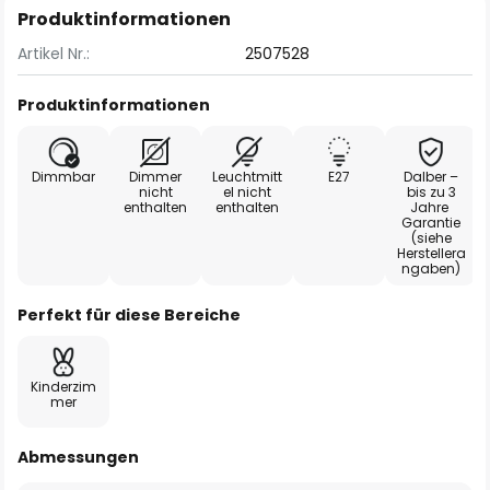
Produktinformationen
Artikel Nr.:
2507528
Produktinformationen
Dimmbar
Dimmer
Leuchtmitt
E27
Dalber –
nicht
el nicht
bis zu 3
enthalten
enthalten
Jahre
Garantie
(siehe
Herstellera
ngaben)
Perfekt für diese Bereiche
Kinderzim
mer
Abmessungen