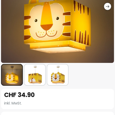
Zum
CHF 34.90
Anfang
der
inkl. MwSt.
Bildgalerie