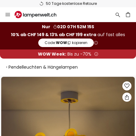
50 Tage kostenlose Retoure
Zum
Inhalt
springen
Nur
02D 07H 52M 14S
10% ab CHF 149 & 13% ab CHF 199 extra
auf fast alles
he
Code:
WOW
kopieren
WOW Week:
Bis zu -70%
Pendelleuchten & Hängelampen
Zum
Ende
der
Bildgalerie
springen