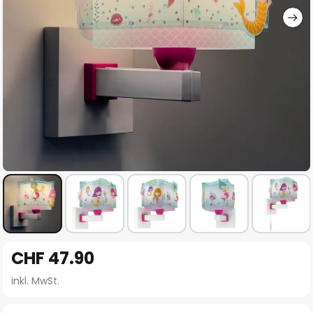
Zum
CHF 47.90
Anfang
der
inkl. MwSt.
Bildgalerie