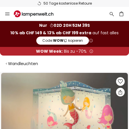
50 Tage kostenlose Retoure
Zum
Inhalt
springen
Nur
02D 20H 52M 38S
10% ab CHF 149 & 13% ab CHF 199 extra
auf fast alles
he
Code:
WOW
kopieren
WOW Week:
Bis zu -70%
Wandleuchten
Zum
Ende
der
Bildgalerie
springen