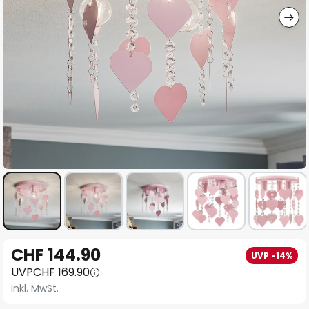
Zum
CHF 144.90
UVP -14%
Anfang
UVP
CHF 169.90
der
inkl. MwSt.
Bildgalerie