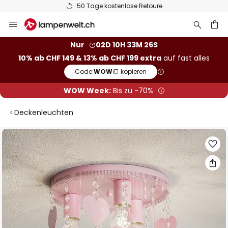
50 Tage kostenlose Retoure
Zum
Inhalt
springen
Nur
02D 10H 33M 25S
10% ab CHF 149 & 13% ab CHF 199 extra
auf fast alles
he
Code:
WOW
kopieren
WOW Week:
Bis zu -70%
Deckenleuchten
Zum
Ende
der
Bildgalerie
springen