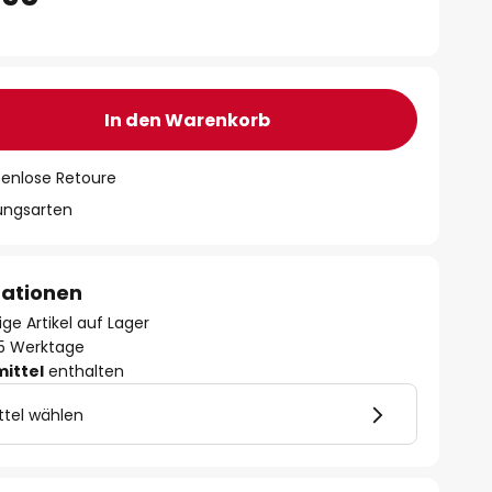
In den Warenkorb
tenlose Retoure
lungsarten
mationen
ge Artikel auf Lager
- 5 Werktage
mittel
enthalten
ttel wählen