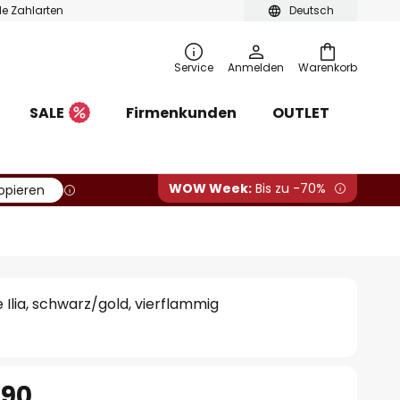
ble Zahlarten
Deutsch
Service
Anmelden
Warenkorb
SALE
Firmenkunden
OUTLET
WOW Week:
Bis zu -70%
opieren
Ilia, schwarz/gold, vierflammig
.90