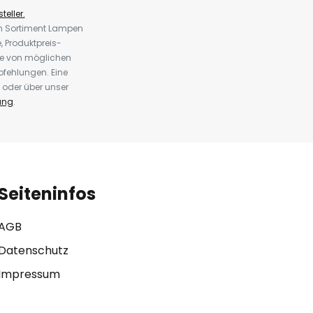
teller.
em Sortiment Lampen
 Produktpreis-
te von möglichen
fehlungen. Eine
 oder über unser
ung
.
Seiteninfos
AGB
Datenschutz
Impressum