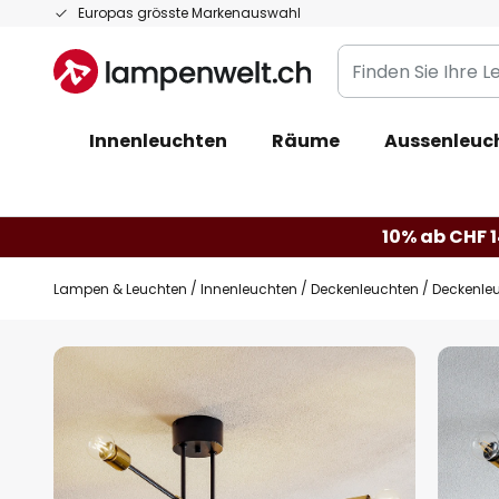
Zum
Europas grösste Markenauswahl
Inhalt
Finden
springen
Sie
Ihre
Innenleuchten
Räume
Aussenleuc
Leuchte...
10% ab CHF 1
Lampen & Leuchten
Innenleuchten
Deckenleuchten
Deckenleu
Zum
Ende
der
Bildgalerie
springen