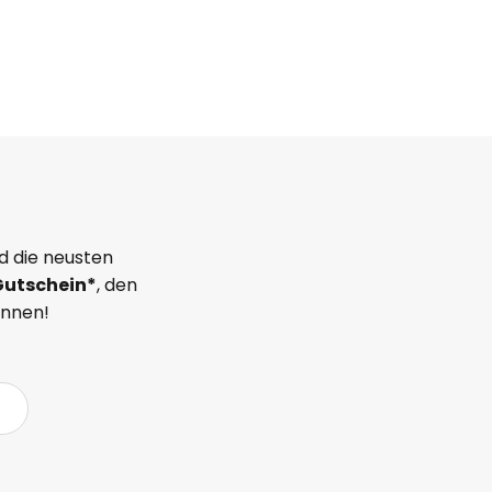
d die neusten
Gutschein*
, den
önnen!