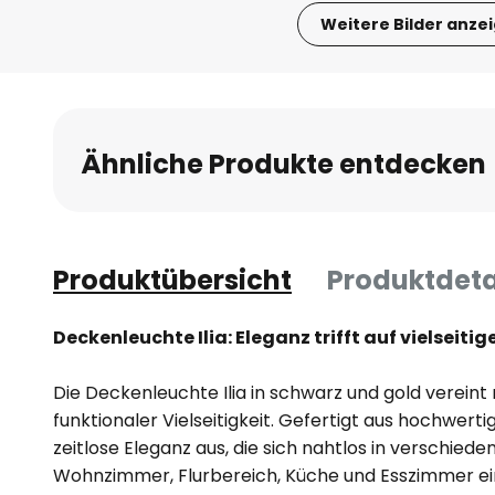
Weitere Bilder anze
Zum
Anfang
der
Bildgalerie
Ähnliche Produkte entdecken
springen
Produktübersicht
Produktdeta
Deckenleuchte Ilia: Eleganz trifft auf vielseit
Die Deckenleuchte Ilia in schwarz und gold verein
funktionaler Vielseitigkeit. Gefertigt aus hochwertig
zeitlose Eleganz aus, die sich nahtlos in verschie
Wohnzimmer, Flurbereich, Küche und Esszimmer ein