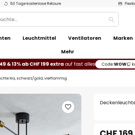
50 Tage kostenlose Retoure
Flexi
Suche
hten
Leuchtmittel
Ventilatoren
Marken
Mehr
49 & 13% ab CHF 199 extra
auf fast alles
Code:
WOW
k
chte Ilia, schwarz/gold, vierflammig
Deckenleuchte 
CHF 169