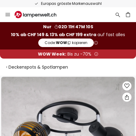
Europas grösste Markenauswahl
Zum
Inhalt
springen
Nur
02D 11H 47M 09S
10% ab CHF 149 & 13% ab CHF 199 extra
auf fast alles
he
Code:
WOW
kopieren
WOW Week:
Bis zu -70%
Deckenspots & Spotlampen
Zum
Ende
der
Bildgalerie
springen