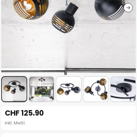
Zum
CHF 125.90
Anfang
der
inkl. MwSt.
Bildgalerie