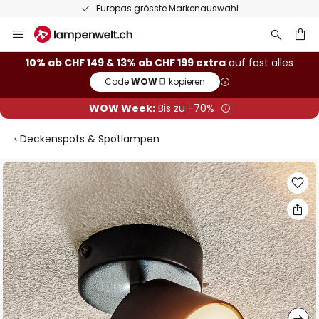
Europas grösste Markenauswahl
Zum
Inhalt
springen
10% ab CHF 149 & 13% ab CHF 199 extra
auf fast alles
Code:
WOW
kopieren
he
WOW Week:
Bis zu -70%
Deckenspots & Spotlampen
Zum
Ende
der
Bildgalerie
springen