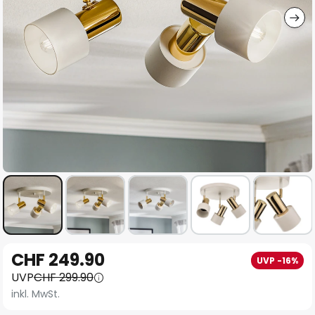
Zum
CHF 249.90
UVP -16%
Anfang
UVP
CHF 299.90
der
inkl. MwSt.
Bildgalerie