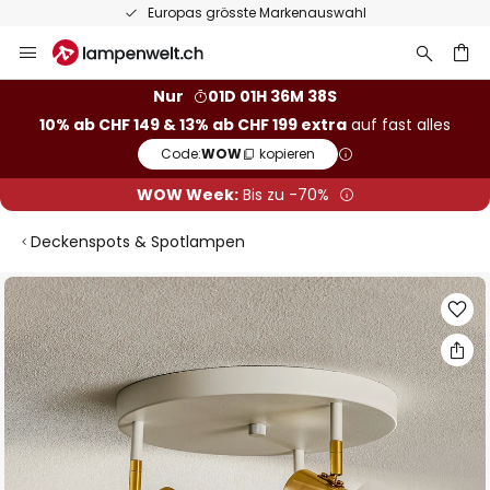
Europas grösste Markenauswahl
Zum
Inhalt
springen
Nur
01D 01H 36M 37S
10% ab CHF 149 & 13% ab CHF 199 extra
auf fast alles
he
Code:
WOW
kopieren
WOW Week:
Bis zu -70%
Deckenspots & Spotlampen
Zum
Ende
der
Bildgalerie
springen