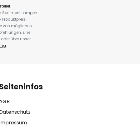
teller.
em Sortiment Lampen
 Produktpreis-
te von möglichen
fehlungen. Eine
 oder über unser
ung
.
Seiteninfos
AGB
Datenschutz
Impressum