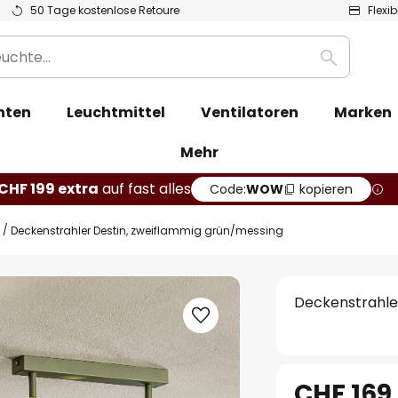
50 Tage kostenlose Retoure
Flexi
Suche
hten
Leuchtmittel
Ventilatoren
Marken
Mehr
CHF 199 extra
auf fast alles
Code:
WOW
kopieren
Deckenstrahler Destin, zweiflammig grün/messing
Deckenstrahle
CHF 169