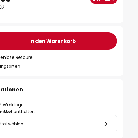
In den Warenkorb
tenlose Retoure
lungsarten
mationen
- 5 Werktage
mittel
enthalten
ttel wählen