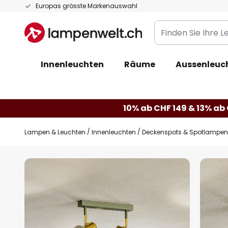
Zum
Europas grösste Markenauswahl
Inhalt
Finden
springen
Sie
Ihre
Innenleuchten
Räume
Aussenleuc
Leuchte...
10% ab CHF 149 & 13% ab 
Lampen & Leuchten
Innenleuchten
Deckenspots & Spotlampen
Zum
Ende
der
Bildgalerie
springen