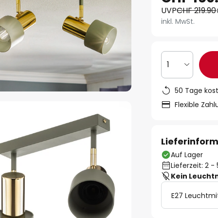
UVP
CHF 219.90
inkl. MwSt.
1
50 Tage kos
Flexible Zah
Lieferinfor
Auf Lager
Lieferzeit: 2 
Kein Leucht
E27 Leuchtmi