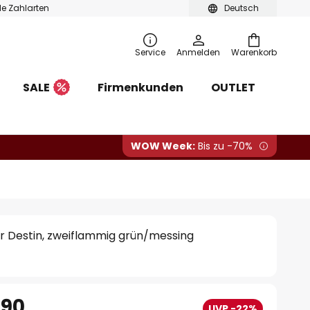
ble Zahlarten
Deutsch
Service
Anmelden
Warenkorb
SALE
Firmenkunden
OUTLET
WOW Week:
Bis zu -70%
r Destin, zweiflammig grün/messing
.90
UVP -22%