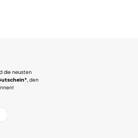
d die neusten
Gutschein*
, den
önnen!