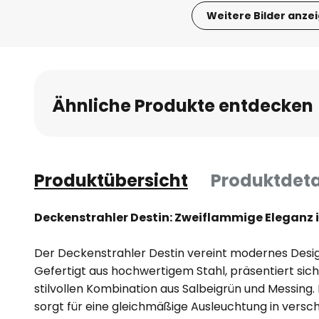
Weitere Bilder anze
Zum
Anfang
der
Bildgalerie
Ähnliche Produkte entdecken
springen
Produktübersicht
Produktdeta
Deckenstrahler Destin: Zweiflammige Eleganz 
Der Deckenstrahler Destin vereint modernes Desig
Gefertigt aus hochwertigem Stahl, präsentiert sich 
stilvollen Kombination aus Salbeigrün und Messing.
sorgt für eine gleichmäßige Ausleuchtung in ver