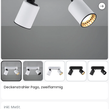
Zum
Deckenstrahler Pago, zweiflammig
Anfang
der
Bildgalerie
inkl. MwSt.