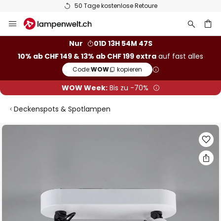
50 Tage kostenlose Retoure
Zum
Inhalt
springen
Nur
01D 13H 54M 47S
10% ab CHF 149 & 13% ab CHF 199 extra
auf fast alles
he
Code:
WOW
kopieren
WOW Week:
Bis zu -70%
Deckenspots & Spotlampen
Zum
Ende
der
Bildgalerie
springen