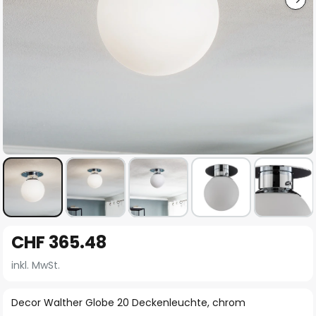
Zum
CHF 365.48
Anfang
der
inkl. MwSt.
Bildgalerie
springen
Decor Walther Globe 20 Deckenleuchte, chrom