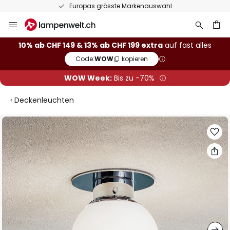
Europas grösste Markenauswahl
Zum
Inhalt
springen
10% ab CHF 149 & 13% ab CHF 199 extra
auf fast alles
Code:
WOW
kopieren
he
WOW Week:
Bis zu -70%
Deckenleuchten
Zum
Ende
der
Bildgalerie
springen