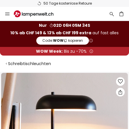
50 Tage kostenlose Retoure
Zum
Inhalt
springen
Nur
02D 06H 05M 33S
10% ab CHF 149 & 13% ab CHF 199 extra
auf fast alles
he
Code:
WOW
kopieren
WOW Week:
Bis zu -70%
Schreibtischleuchten
Zum
Ende
der
Bildgalerie
springen