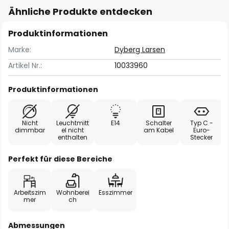
Ähnliche Produkte entdecken
Produktinformationen
Marke:
Dyberg Larsen
Artikel Nr.:
10033960
Produktinformationen
Nicht
Leuchtmitt
E14
Schalter
Typ C -
dimmbar
el nicht
am Kabel
Euro-
enthalten
Stecker
Perfekt für diese Bereiche
Arbeitszim
Wohnberei
Esszimmer
mer
ch
Abmessungen