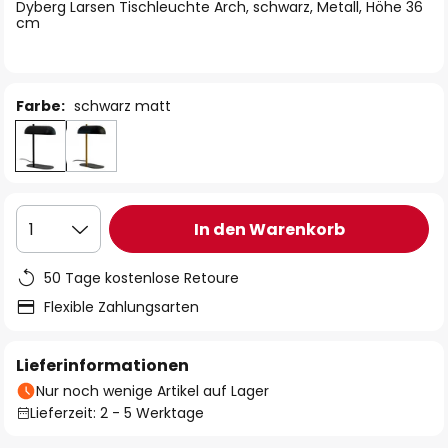
springen
Dyberg Larsen Tischleuchte Arch, schwarz, Metall, Höhe 36
cm
Farbe:
schwarz matt
In den Warenkorb
1
50 Tage kostenlose Retoure
Flexible Zahlungsarten
Lieferinformationen
Nur noch wenige Artikel auf Lager
Lieferzeit: 2 - 5 Werktage