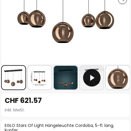
Zum
CHF 621.57
Anfang
der
inkl. MwSt.
Bildgalerie
springen
EGLO Stars Of Light Hängeleuchte Cordoba, 5-fl. lang,
kupfer