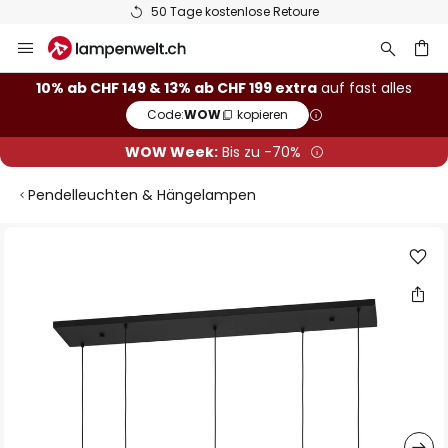
50 Tage kostenlose Retoure
Zum
Inhalt
springen
10% ab CHF 149 & 13% ab CHF 199 extra
auf fast alles
Code:
WOW
kopieren
he
WOW Week:
Bis zu -70%
Pendelleuchten & Hängelampen
Zum
Ende
der
Bildgalerie
springen