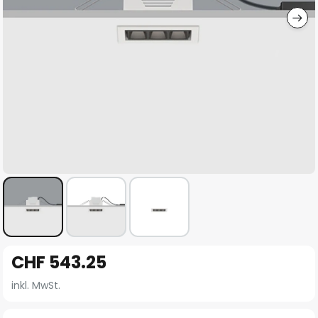
Zum
CHF 543.25
Anfang
der
inkl. MwSt.
Bildgalerie