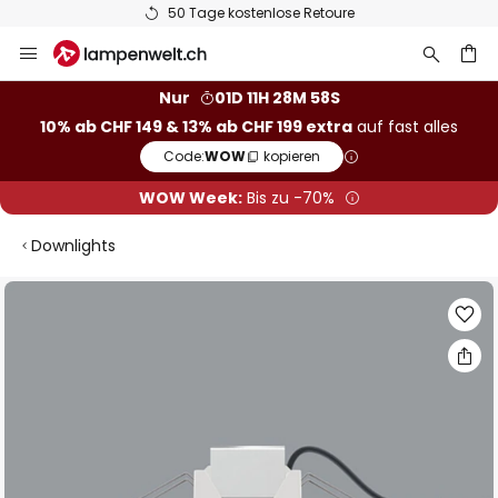
50 Tage kostenlose Retoure
Zum
Inhalt
springen
Nur
01D 11H 28M 57S
10% ab CHF 149 & 13% ab CHF 199 extra
auf fast alles
he
Code:
WOW
kopieren
WOW Week:
Bis zu -70%
Downlights
Zum
Ende
der
Bildgalerie
springen