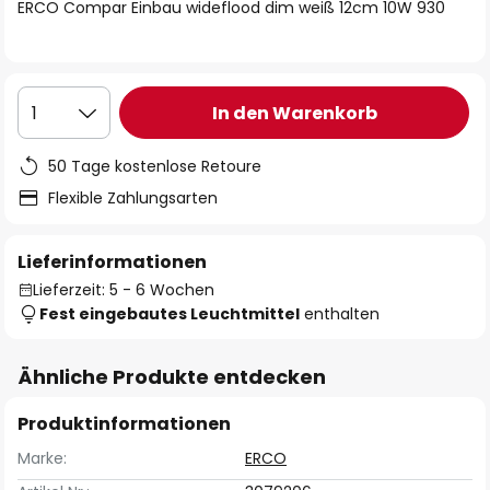
springen
ERCO Compar Einbau wideflood dim weiß 12cm 10W 930
In den Warenkorb
1
50 Tage kostenlose Retoure
Flexible Zahlungsarten
Lieferinformationen
Lieferzeit: 5 - 6 Wochen
Fest eingebautes Leuchtmittel
enthalten
Ähnliche Produkte entdecken
Produktinformationen
Marke:
ERCO