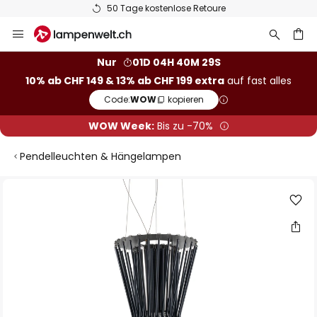
50 Tage kostenlose Retoure
Zum
Inhalt
springen
Nur
01D 04H 40M 29S
10% ab CHF 149 & 13% ab CHF 199 extra
auf fast alles
he
Code:
WOW
kopieren
WOW Week:
Bis zu -70%
Pendelleuchten & Hängelampen
Zum
Ende
der
Bildgalerie
springen