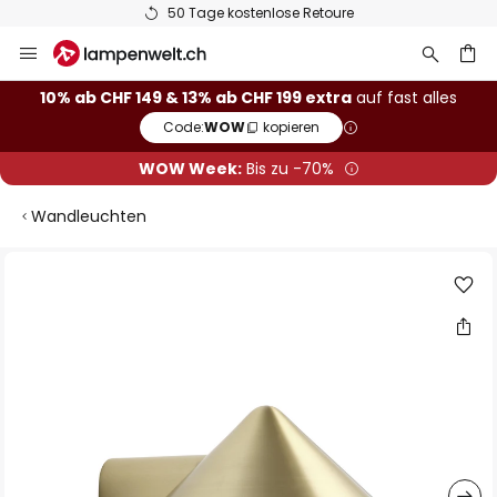
50 Tage kostenlose Retoure
Zum
Inhalt
springen
10% ab CHF 149 & 13% ab CHF 199 extra
auf fast alles
Code:
WOW
kopieren
he
WOW Week:
Bis zu -70%
Wandleuchten
Zum
Ende
der
Bildgalerie
springen