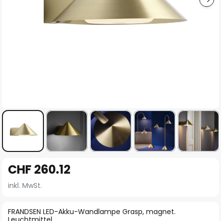
Zum
CHF 260.12
Anfang
der
inkl. MwSt.
Bildgalerie
springen
FRANDSEN LED-Akku-Wandlampe Grasp, magnet.
Leuchtmittel