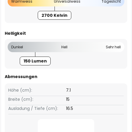
Warmweiss
Universalweiss
Tageslicht
2700 Kelvin
Helligkeit
Dunkel
Hell
Sehr hell
150 Lumen
Abmessungen
Höhe (cm):
7.1
Breite (cm):
15
Ausladung / Tiefe (cm):
16.5