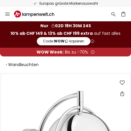
Europas grösste Markenauswahl
Zum
Inhalt
springen
Nur
02D 18H 30M 24S
10% ab CHF 149 & 13% ab CHF 199 extra
auf fast alles
he
Code:
WOW
kopieren
WOW Week:
Bis zu -70%
Wandleuchten
Zum
Ende
der
Bildgalerie
springen