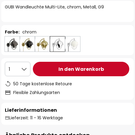
springen
GUBI Wandleuchte Multi-Lite, chrom, Metall, G9
Farbe:
chrom
In den Warenkorb
1
50 Tage kostenlose Retoure
Flexible Zahlungsarten
Lieferinformationen
Lieferzeit: 11 - 16 Werktage