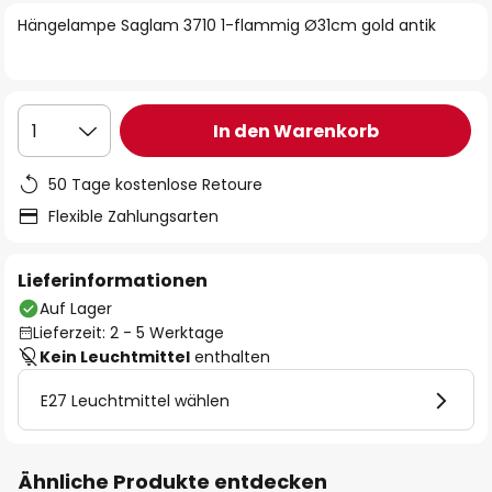
springen
Hängelampe Saglam 3710 1-flammig Ø31cm gold antik
In den Warenkorb
1
50 Tage kostenlose Retoure
Flexible Zahlungsarten
Lieferinformationen
Auf Lager
Lieferzeit: 2 - 5 Werktage
Kein Leuchtmittel
enthalten
E27 Leuchtmittel wählen
Ähnliche Produkte entdecken