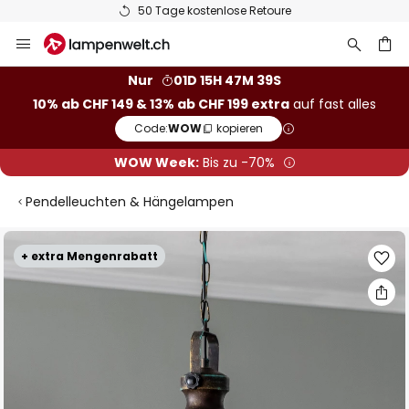
50 Tage kostenlose Retoure
Zum
Inhalt
springen
Nur
01D 15H 47M 38S
10% ab CHF 149 & 13% ab CHF 199 extra
auf fast alles
he
Code:
WOW
kopieren
WOW Week:
Bis zu -70%
Pendelleuchten & Hängelampen
Zum
+ extra Mengenrabatt
Ende
der
Bildgalerie
springen