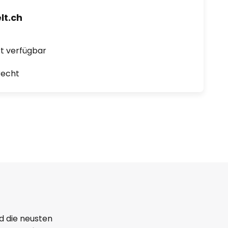
t.ch
ort verfügbar
recht
d die neusten