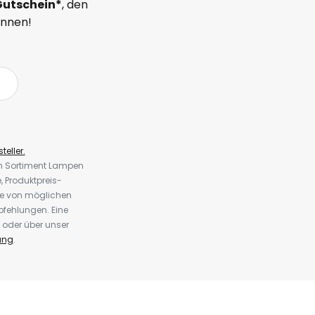
Gutschein*
, den
önnen!
teller.
em Sortiment Lampen
 Produktpreis-
te von möglichen
fehlungen. Eine
 oder über unser
ung
.