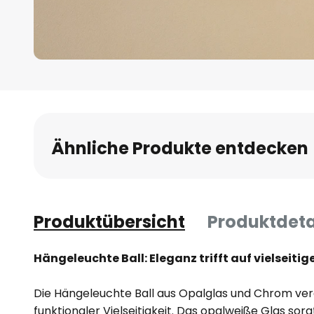
Zum
Anfang
der
Bildgalerie
Ähnliche Produkte entdecken
springen
Produktübersicht
Produktdeta
Hängeleuchte Ball: Eleganz trifft auf vielseiti
Die Hängeleuchte Ball aus Opalglas und Chrom vere
funktionaler Vielseitigkeit. Das opalweiße Glas sor