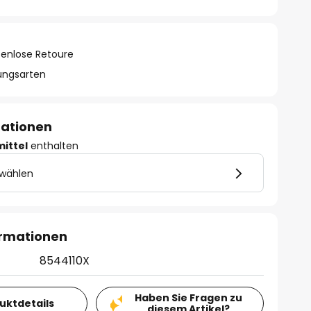
tenlose Retoure
lungsarten
mationen
mittel
enthalten
 wählen
ormationen
8544110X
Haben Sie Fragen zu
duktdetails
diesem Artikel?