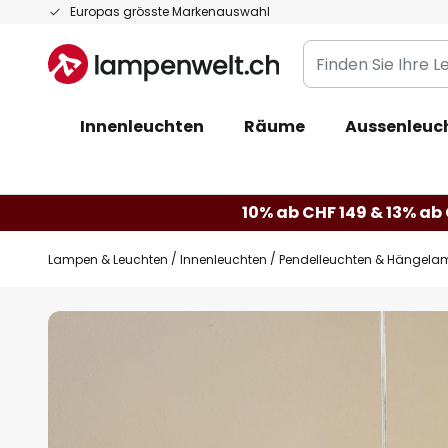
Zum
Europas grösste Markenauswahl
Inhalt
Finden
springen
Sie
Ihre
Innenleuchten
Räume
Aussenleuc
Leuchte...
10% ab CHF 149 & 13% ab 
Lampen & Leuchten
Innenleuchten
Pendelleuchten & Hängela
Zum
Ende
der
Bildgalerie
springen