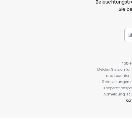
Beleuchtungstre
Sie b
*ab e
Melden Sie sich fü
und Leuchten,
Reduzierungen o
Kooperationspa
Abmeldung ist j
Kon