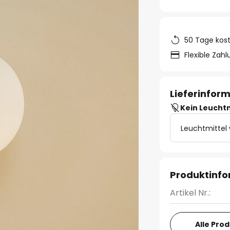
50 Tage kos
Flexible Zah
Lieferinfor
Kein Leucht
Leuchtmittel
Produktinf
Artikel Nr.:
Alle Pro