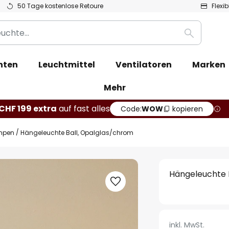
50 Tage kostenlose Retoure
Flexi
Suche
hten
Leuchtmittel
Ventilatoren
Marken
Mehr
CHF 199 extra
auf fast alles
Code:
WOW
kopieren
mpen
Hängeleuchte Ball, Opalglas/chrom
Hängeleuchte 
inkl. MwSt.