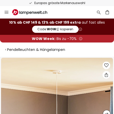
Europas grösste Markenauswahl
Zum
Inhalt
springen
10% ab CHF 149 & 13% ab CHF 199 extra
auf fast alles
Code:
WOW
kopieren
he
WOW Week:
Bis zu -70%
Pendelleuchten & Hängelampen
Zum
Ende
der
Bildgalerie
springen